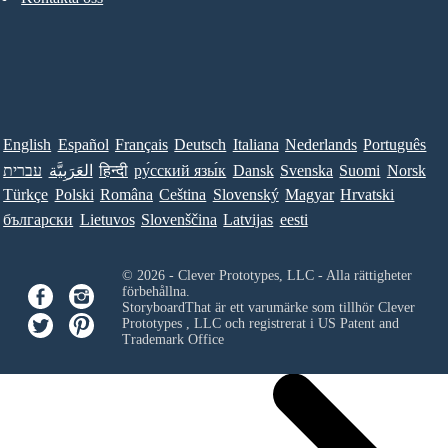
English
Español
Français
Deutsch
Italiana
Nederlands
Português
עברית
العَرَبِيَّة
हिन्दी
ру́сский язы́к
Dansk
Svenska
Suomi
Norsk
Türkçe
Polski
Româna
Ceština
Slovenský
Magyar
Hrvatski
български
Lietuvos
Slovenščina
Latvijas
eesti
© 2026 - Clever Prototypes, LLC - Alla rättigheter
förbehållna.
StoryboardThat är ett varumärke som tillhör
Clever
Prototypes , LLC
och registrerat i US Patent and
Trademark Office