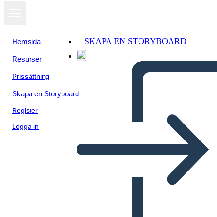
SKAPA EN STORYBOARD
Hemsida
Resurser
Prissättning
Skapa en Storyboard
Register
Logga in
Panda Themed Graphing
Paper Poster Black and
White