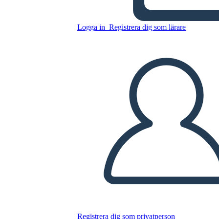
Kopiera denna storyboard
Logga in
Registrera dig som lärare
SKAPA EN STORYBOARD
SPELA UPP BILDSPEL
LÄS FÖR MIG
Registrera dig som privatperson