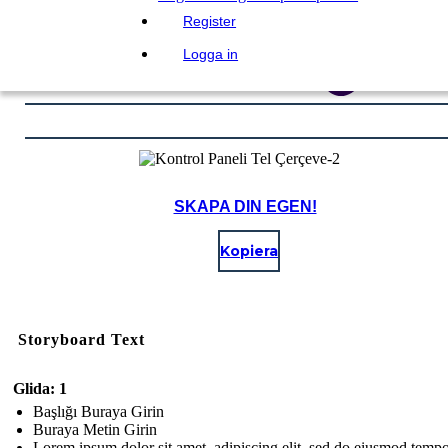
Register
Logga in
SKAPA DIN EGEN!
Kopiera
Storyboard Text
Glida: 1
Başlığı Buraya Girin
Buraya Metin Girin
Lorem ipsum dolor sit amet, adipiscing elit, sed do eiusmod temp