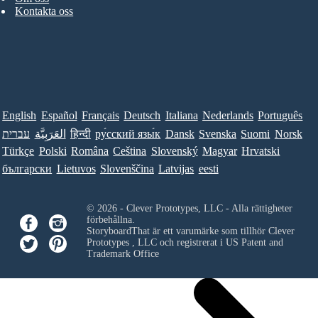
Kontakta oss
English
Español
Français
Deutsch
Italiana
Nederlands
Português
עברית
العَرَبِيَّة
हिन्दी
ру́сский язы́к
Dansk
Svenska
Suomi
Norsk
Türkçe
Polski
Româna
Ceština
Slovenský
Magyar
Hrvatski
български
Lietuvos
Slovenščina
Latvijas
eesti
© 2026 - Clever Prototypes, LLC - Alla rättigheter
förbehållna.
StoryboardThat är ett varumärke som tillhör
Clever
Prototypes , LLC
och registrerat i US Patent and
Trademark Office