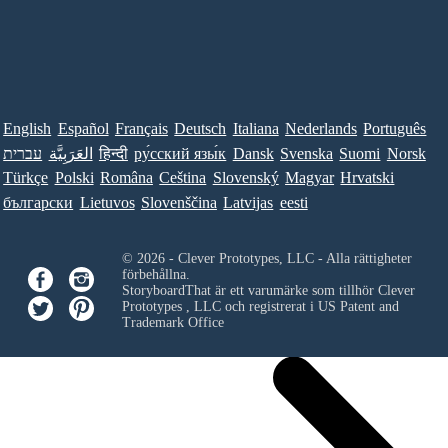
English
Español
Français
Deutsch
Italiana
Nederlands
Português
עברית
العَرَبِيَّة
हिन्दी
ру́сский язы́к
Dansk
Svenska
Suomi
Norsk
Türkçe
Polski
Româna
Ceština
Slovenský
Magyar
Hrvatski
български
Lietuvos
Slovenščina
Latvijas
eesti
© 2026 - Clever Prototypes, LLC - Alla rättigheter
förbehållna.
StoryboardThat är ett varumärke som tillhör
Clever
Prototypes , LLC
och registrerat i US Patent and
Trademark Office