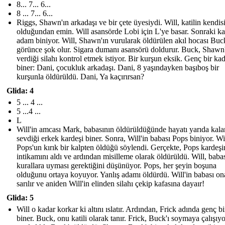
8... 7... 6...
8 ... 7... 6...
Riggs, Shawn'ın arkadaşı ve bir çete üyesiydi. Will, katilin kendis
olduğundan emin. Will asansörde Lobi için L 'ye basar. Sonraki kat
adam biniyor. Will, Shawn'ın vurularak öldürülen akıl hocası Buck
görünce şok olur. Sigara dumanı asansörü doldurur. Buck, Shawn
verdiği silahı kontrol etmek istiyor. Bir kurşun eksik. Genç bir ka
biner: Dani, çocukluk arkadaşı. Dani, 8 yaşındayken başıboş bir
kurşunla öldürüldü. Dani, Ya kaçırırsan?
Glida: 4
5 ... 4 ...
5 ...4 ...
L
Will'in amcası Mark, babasının öldürüldüğünde hayatı yarıda kal
sevdiği erkek kardeşi biner. Sonra, Will'in babası Pops biniyor. Wil
Pops'un kırık bir kalpten öldüğü söylendi. Gerçekte, Pops kardeşi
intikamını aldı ve ardından misilleme olarak öldürüldü. Will, babas
kurallara uyması gerektiğini düşünüyor. Pops, her şeyin boşuna
olduğunu ortaya koyuyor. Yanlış adamı öldürdü. Will'in babası on
sarılır ve aniden Will'in elinden silahı çekip kafasına dayaır!
Glida: 5
Will o kadar korkar ki altını ıslatır. Ardından, Frick adında genç b
biner. Buck, onu katili olarak tanır. Frick, Buck'ı soymaya çalışıy