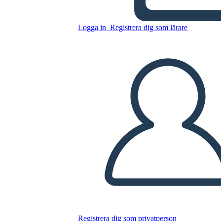
Uzun Yol Aşağı 6 Hücre
Çizim Diyagramı
Logga in
Registrera dig som lärare
Kopiera denna storyboard
SKAPA EN STORYBOARD
SPELA UPP BILDSPEL
LÄS FÖR MIG
Registrera dig som privatperson