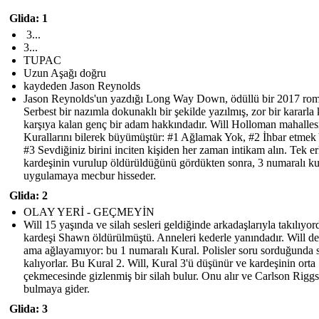
Glida: 1
3...
3...
TUPAC
Uzun Aşağı doğru
kaydeden Jason Reynolds
Jason Reynolds'un yazdığı Long Way Down, ödüllü bir 2017 rom
Serbest bir nazımla dokunaklı bir şekilde yazılmış, zor bir kararla 
karşıya kalan genç bir adam hakkındadır. Will Holloman mahalles
Kurallarını bilerek büyümüştür: #1 Ağlamak Yok, #2 İhbar etmek
#3 Sevdiğiniz birini inciten kişiden her zaman intikam alın. Tek e
kardeşinin vurulup öldürüldüğünü gördükten sonra, 3 numaralı ku
uygulamaya mecbur hisseder.
Glida: 2
OLAY YERİ - GEÇMEYİN
Will 15 yaşında ve silah sesleri geldiğinde arkadaşlarıyla takılıyor
kardeşi Shawn öldürülmüştü. Anneleri kederle yanındadır. Will de
ama ağlayamıyor: bu 1 numaralı Kural. Polisler soru sorduğunda s
kalıyorlar. Bu Kural 2. Will, Kural 3'ü düşünür ve kardeşinin orta
çekmecesinde gizlenmiş bir silah bulur. Onu alır ve Carlson Riggs
bulmaya gider.
Glida: 3