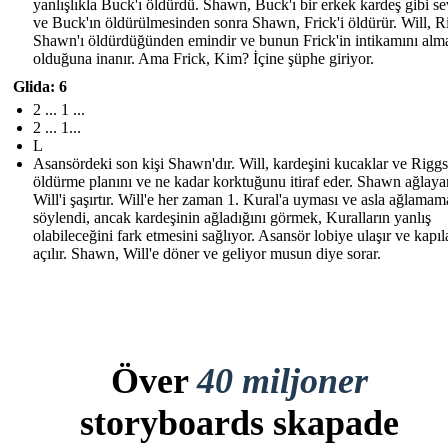
yanlışlıkla Buck'ı öldürdü. Shawn, Buck'ı bir erkek kardeş gibi se
ve Buck'ın öldürülmesinden sonra Shawn, Frick'i öldürür. Will, R
Shawn'ı öldürdüğünden emindir ve bunun Frick'in intikamını alma
olduğuna inanır. Ama Frick, Kim? İçine şüphe giriyor.
Glida: 6
2 ... 1 ...
2 ... 1...
L
Asansördeki son kişi Shawn'dır. Will, kardeşini kucaklar ve Riggs
öldürme planını ve ne kadar korktuğunu itiraf eder. Shawn ağlaya
Will'i şaşırtır. Will'e her zaman 1. Kural'a uyması ve asla ağlamam
söylendi, ancak kardeşinin ağladığını görmek, Kuralların yanlış
olabileceğini fark etmesini sağlıyor. Asansör lobiye ulaşır ve kapıl
açılır. Shawn, Will'e döner ve geliyor musun diye sorar.
Över
40 miljoner
storyboards skapade