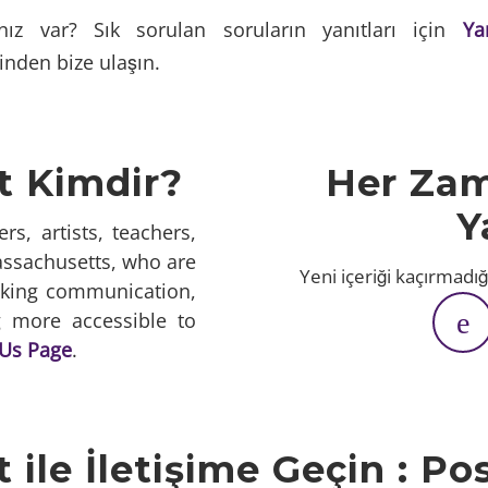
ız var? Sık sorulan soruların yanıtları için
Ya
nden bize ulaşın.
t Kimdir?
Her Zam
Y
rs, artists, teachers,
assachusetts, who are
Yeni içeriği kaçırmadığ
king communication,
ng more accessible to
Us Page
.
 ile İletişime Geçin : Po