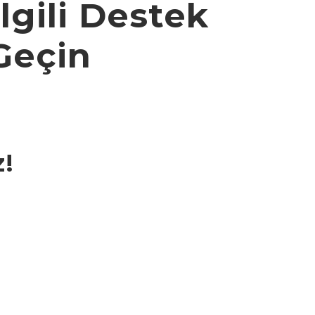
lgili Destek
 Geçin
!