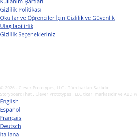
Kullanım Şartları
Gizlilik Politikası
Okullar ve Öğrenciler İçin Gizlilik ve Güvenlik
Ulaşılabilirlik
Gizlilik Seçenekleriniz
© 2026 - Clever Prototypes, LLC - Tüm hakları Saklıdır.
StoryboardThat ,
Clever Prototypes , LLC
ticari markasıdır ve ABD Pa
English
Español
Français
Deutsch
Italiana