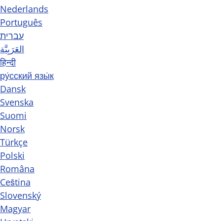
Nederlands
Português
עברית
العَرَبِيَّة
हिन्दी
ру́сский язы́к
Dansk
Svenska
Suomi
Norsk
Türkçe
Polski
Româna
Ceština
Slovenský
Magyar