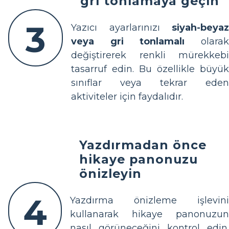
gri tonlamaya geçin
3
Yazıcı ayarlarınızı
siyah-beyaz
veya gri tonlamalı
olara
değiştirerek renkli mürekkebi
tasarruf edin. Bu özellikle büyük
sınıflar veya tekrar eden
aktiviteler için faydalıdır.
Yazdırmadan önce
hikaye panonuzu
önizleyin
4
Yazdırma önizleme işlevini
kullanarak hikaye panonuzun
nasıl görüneceğini kontrol edin.