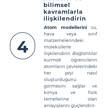
bilimsel
kavramlarla
ilişkilendirin
Atom modellerini
su,
hava veya sınıf
4
malzemelerindeki
moleküllerle
ilişkilendirin.
Bağlantılar
kurmak
öğrencilerin
atomların çevrelerindeki
her şeyi nasıl
oluşturduğunu
görmesini sağlar ve
kimya ve fizik
temellerine olan
anlayışlarını güçlendirir.