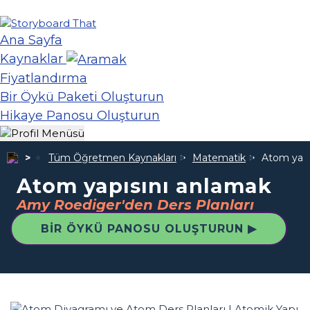
Ana Sayfa
Kaynaklar
Fiyatlandırma
Bir Öykü Paketi Oluşturun
Hikaye Panosu Oluşturun
Tüm Öğretmen Kaynakları
Matematik
Atom yapı
Atom yapısını anlamak
Amy Roediger'den Ders Planları
BIR ÖYKÜ PANOSU OLUŞTURUN ▶