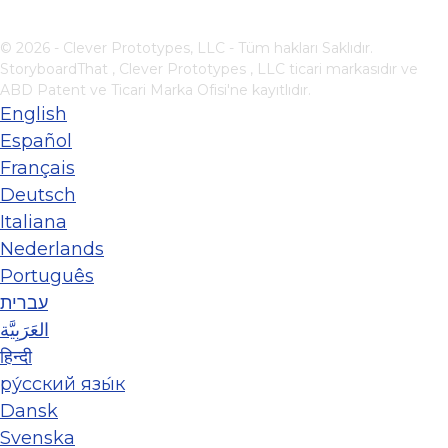
© 2026 - Clever Prototypes, LLC - Tüm hakları Saklıdır.
StoryboardThat ,
Clever Prototypes , LLC
ticari markasıdır ve
ABD Patent ve Ticari Marka Ofisi'ne kayıtlıdır.
English
Español
Français
Deutsch
Italiana
Nederlands
Português
עברית
العَرَبِيَّة
हिन्दी
ру́сский язы́к
Dansk
Svenska