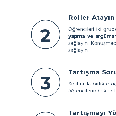
Roller Atayın
2
Öğrencileri iki grub
yapma ve argüman
sağlayın. Konuşmacı
sağlayın.
Tartışma Soru
3
Sınıfınızla birlikte
aç
öğrencilerin beklenti
Tartışmayı Y