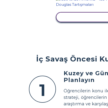
ETKINLIĞI GÖRÜNTÜ
İç Savaş Öncesi Ku
Kuzey ve Güne
Planlayın
1
Öğrencilerin konu il
strateji, öğrencile
araştırma ve karşılaş