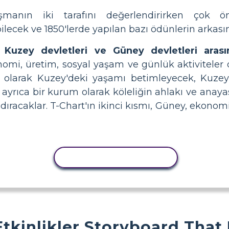
ışmanın iki tarafını değerlendirirken çok öne
ilecek ve 1850'lerde yapılan bazı ödünlerin arkası
r
Kuzey devletleri ve Güney devletleri arasın
omi, üretim, sosyal yaşam ve günlük aktiviteler 
 ilk olarak Kuzey'deki yaşamı betimleyecek, Kuz
 ayrıca bir kurum olarak köleliğin ahlakı ve anayas
ıracaklar. T-Chart'ın ikinci kısmı, Güney, ekonom
ETKINLIĞI KOPYALA
Etkinlikler Storyboard That