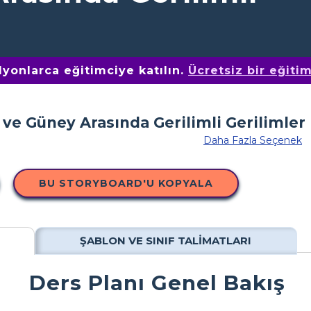
yonlarca eğitimciye katılın.
Ücretsiz bir eğiti
Daha Fazla Seçenek
BU STORYBOARD'U KOPYALA
ŞABLON VE SINIF TALIMATLARI
Ders Planı Genel Bakış