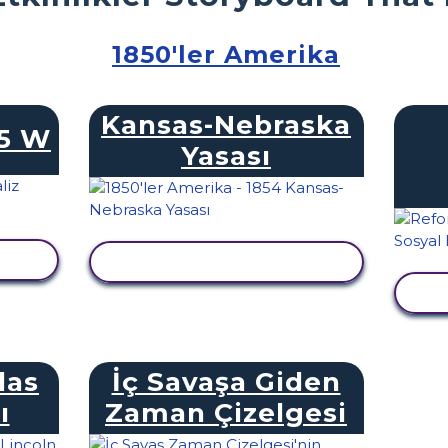
1850'ler Amerika
Kansas-Nebraska
 5 W
Yasası
LE
ETKINLIĞI GÖRÜNTÜLE
E
las
İç Savaşa Giden
ı
Zaman Çizelgesi