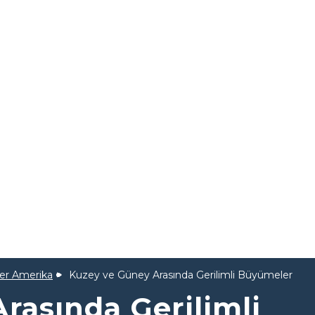
ler Amerika
Kuzey ve Güney Arasında Gerilimli Büyümeler
rasında Gerilimli