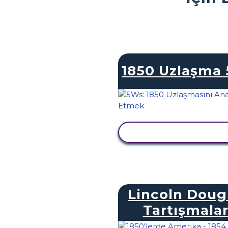
1850 Uzlaşma
ETKINLIĞI GÖRÜNTÜ
Lincoln Doug
Tartışmalar