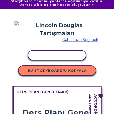
Storyboard That milyonlarca eğitimciye katılın.
Ücretsiz bir eğitim hesabı oluşturun
✨
Daha Fazla Seçenek
ETKINLIĞI KOPYALA
BU STORYBOARD'U KOPYALA
DERS PLANI GENEL BAKIŞ
Ders Planı Genel