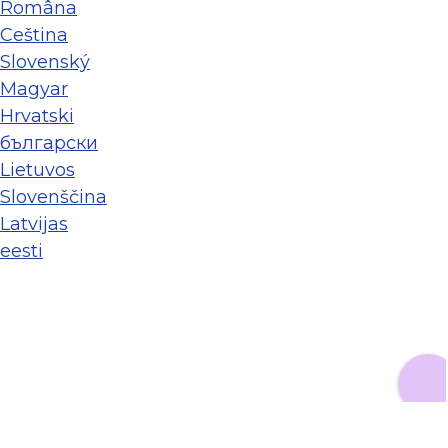
Româna
Ceština
Slovenský
Magyar
Hrvatski
български
Lietuvos
Slovenščina
Latvijas
eesti