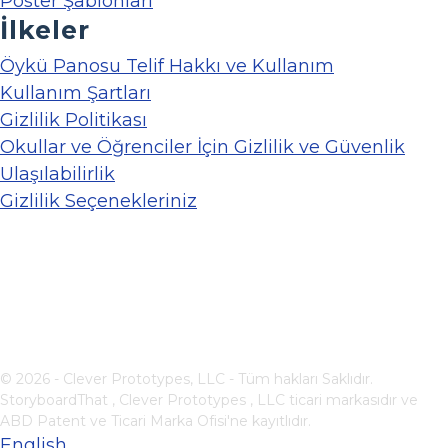
Poster Şablonları
İlkeler
Öykü Panosu Telif Hakkı ve Kullanım
Kullanım Şartları
Gizlilik Politikası
Okullar ve Öğrenciler İçin Gizlilik ve Güvenlik
Ulaşılabilirlik
Gizlilik Seçenekleriniz
© 2026 - Clever Prototypes, LLC - Tüm hakları Saklıdır.
StoryboardThat ,
Clever Prototypes , LLC
ticari markasıdır ve
ABD Patent ve Ticari Marka Ofisi'ne kayıtlıdır.
English