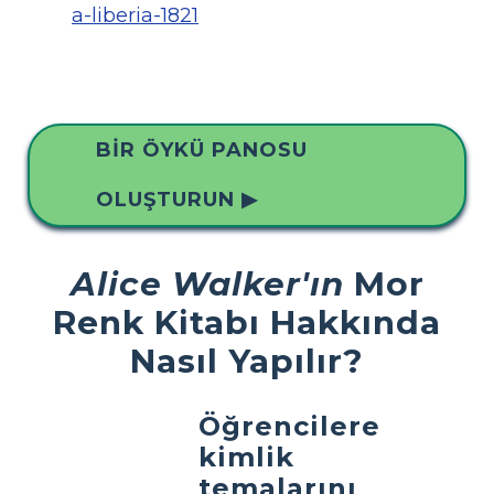
a-liberia-1821
BIR ÖYKÜ PANOSU
OLUŞTURUN ▶
Alice Walker'ın
Mor
Renk Kitabı Hakkında
Nasıl Yapılır?
Öğrencilere
kimlik
temalarını