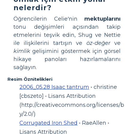
nelerdir?
Öğrencilerin Celie'nin
mektuplarını
tonu değişimleri açısından takip
etmelerini teşvik edin, Shug ve Nettie
ile ilişkilerini tartışın ve
öz-değer
ve
kimlik
gelişimini göstermek için görsel
hikaye panoları hazırlamalarını
sağlayın.
Resim Öznitelikleri
2006_05.28 Isaac tantrum
• christine
[cbszeto] • Lisans Attribution
(http://creativecommons.org/licenses/b
y/2.0/)
Corrugated Iron Shed
• RaeAllen •
Lisans Attribution