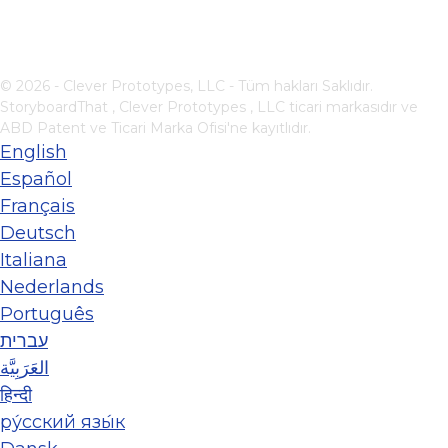
© 2026 - Clever Prototypes, LLC - Tüm hakları Saklıdır.
StoryboardThat ,
Clever Prototypes , LLC
ticari markasıdır ve
ABD Patent ve Ticari Marka Ofisi'ne kayıtlıdır.
English
Español
Français
Deutsch
Italiana
Nederlands
Português
עברית
العَرَبِيَّة
हिन्दी
ру́сский язы́к