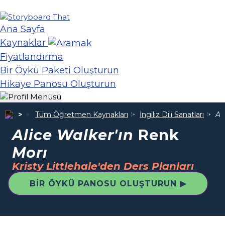
Ana Sayfa
Kaynaklar
Fiyatlandırma
Bir Öykü Paketi Oluşturun
Hikaye Panosu Oluşturun
Tüm Öğretmen Kaynakları
İngiliz Dili Sanatları
Al
Alice Walker'ın
Renk
Morı
Kristy Littlehale'den Ders Planları
BIR ÖYKÜ PANOSU OLUŞTURUN ▶