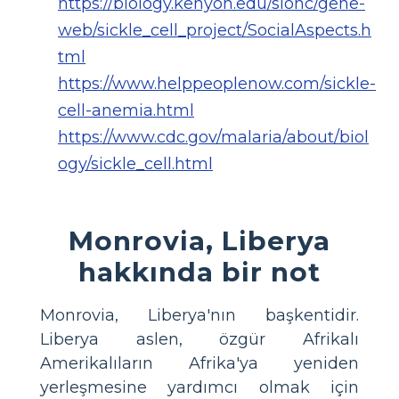
https://biology.kenyon.edu/slonc/gene-
web/sickle_cell_project/SocialAspects.h
tml
https://www.helppeoplenow.com/sickle-
cell-anemia.html
https://www.cdc.gov/malaria/about/biol
ogy/sickle_cell.html
Monrovia, Liberya
hakkında bir not
Monrovia, Liberya'nın başkentidir.
Liberya aslen, özgür Afrikalı
Amerikalıların Afrika'ya yeniden
yerleşmesine yardımcı olmak için