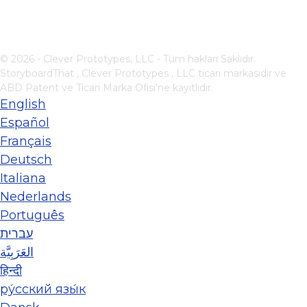
© 2026 - Clever Prototypes, LLC - Tüm hakları Saklıdır.
StoryboardThat ,
Clever Prototypes , LLC
ticari markasıdır ve
ABD Patent ve Ticari Marka Ofisi'ne kayıtlıdır.
English
Español
Français
Deutsch
Italiana
Nederlands
Português
עברית
العَرَبِيَّة
हिन्दी
ру́сский язы́к