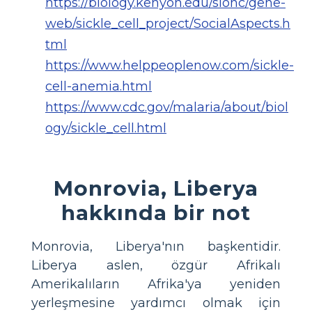
https://biology.kenyon.edu/slonc/gene-
web/sickle_cell_project/SocialAspects.h
tml
https://www.helppeoplenow.com/sickle-
cell-anemia.html
https://www.cdc.gov/malaria/about/biol
ogy/sickle_cell.html
Monrovia, Liberya
hakkında bir not
Monrovia, Liberya'nın başkentidir.
Liberya aslen, özgür Afrikalı
Amerikalıların Afrika'ya yeniden
yerleşmesine yardımcı olmak için