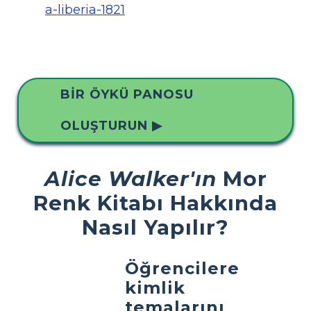
a-liberia-1821
BIR ÖYKÜ PANOSU
OLUŞTURUN ▶
Alice Walker'ın
Mor
Renk Kitabı Hakkında
Nasıl Yapılır?
Öğrencilere
kimlik
temalarını