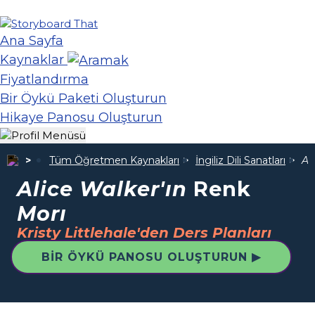
Ana Sayfa
Kaynaklar
Fiyatlandırma
Bir Öykü Paketi Oluşturun
Hikaye Panosu Oluşturun
Tüm Öğretmen Kaynakları
İngiliz Dili Sanatları
Al
Alice Walker'ın
Renk
Morı
Kristy Littlehale'den Ders Planları
BIR ÖYKÜ PANOSU OLUŞTURUN ▶