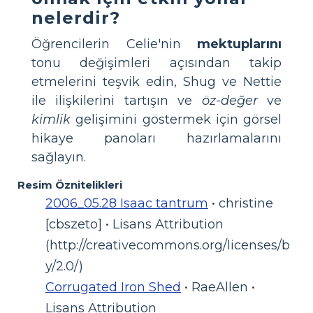
nelerdir?
Öğrencilerin Celie'nin
mektuplarını
tonu değişimleri açısından takip
etmelerini teşvik edin, Shug ve Nettie
ile ilişkilerini tartışın ve
öz-değer
ve
kimlik
gelişimini göstermek için görsel
hikaye panoları hazırlamalarını
sağlayın.
Resim Öznitelikleri
2006_05.28 Isaac tantrum
• christine
[cbszeto] • Lisans Attribution
(http://creativecommons.org/licenses/b
y/2.0/)
Corrugated Iron Shed
• RaeAllen •
Lisans Attribution