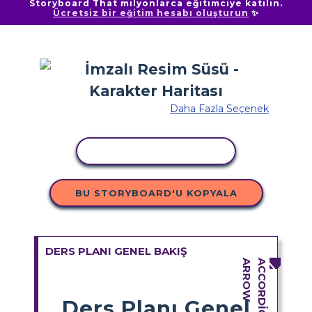
Storyboard That milyonlarca eğitimciye katılın.
Ücretsiz bir eğitim hesabı oluşturun
✨
Daha Fazla Seçenek
ETKINLIĞI KOPYALA
BU STORYBOARD'U KOPYALA
DERS PLANI GENEL BAKIŞ
Ders Planı Genel