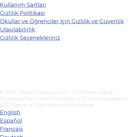
Kullanım Şartları
Gizlilik Politikası
Okullar ve Öğrenciler İçin Gizlilik ve Güvenlik
Ulaşılabilirlik
Gizlilik Seçenekleriniz
© 2026 - Clever Prototypes, LLC - Tüm hakları Saklıdır.
StoryboardThat ,
Clever Prototypes , LLC
ticari markasıdır ve
ABD Patent ve Ticari Marka Ofisi'ne kayıtlıdır.
English
Español
Français