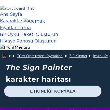
Ana Sayfa
Kaynaklar
Fiyatlandırma
Bir Öykü Paketi Oluşturun
Hikaye Panosu Oluşturun
Tüm Öğretmen Kaynakları
3-5. Sınıflar
İmzalı R
The Sign Painter
karakter haritası
ETKINLIĞI KOPYALA