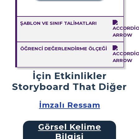
ŞABLON VE SINIF TALIMATLARI
ÖĞRENCI DEĞERLENDIRME ÖLÇEĞI
İçin Etkinlikler
Storyboard That Diğer
İmzalı Ressam
Görsel Kelime
Bilgisi