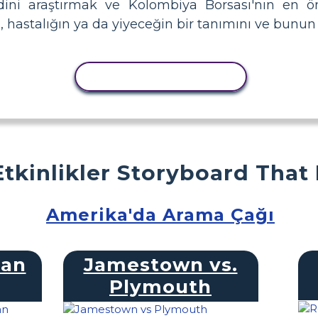
dini araştırmak ve Kolombiya Borsası'nın en ö
, hastalığın ya da yiyeceğin bir tanımını ve bunun e
ETKINLIĞI KOPYALA
Etkinlikler Storyboard That
Amerika'da Arama Çağı
man
Jamestown vs.
Plymouth