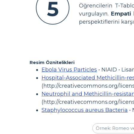
5
Öğrencilerin T-Tablo
vurgulayın.
Empati 
perspektiflerini karşıl
Resim Öznitelikleri
Ebola Virus Particles
• NIAID • Lisa
Hospital-Associated Methicillin-r
(http://creativecommons.org/licens
Neutrophil and Methicillin-resist
(http://creativecommons.org/licens
Staphylococcus aureus Bacteria
• 