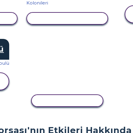
LE
ETKINLIĞI GÖRÜNTÜLE
ü
ETKINLIĞI KOPYALA
sası'nın Etkileri Hakkında 