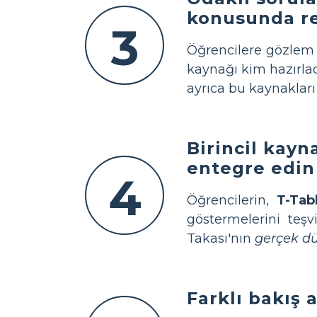
konusunda re
3
Öğrencilere gözlem 
kaynağı kim hazırlad
ayrıca bu kaynakları
Birincil kayn
entegre edin
4
Öğrencilerin,
T-Tab
göstermelerini teşv
Takası'nın
gerçek dü
Farklı bakış 