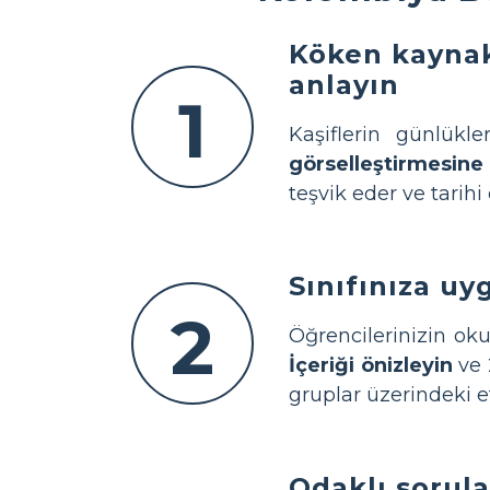
Köken kaynak
anlayın
1
Kaşiflerin günlükle
görselleştirmesine
teşvik eder ve tarihi 
Sınıfınıza uy
2
Öğrencilerinizin oku
İçeriği önizleyin
ve 
gruplar üzerindeki e
Odaklı sorula