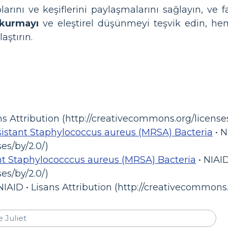
larını ve keşiflerini paylaşmalarını sağlayın, ve 
kurmayı
ve eleştirel düşünmeyi teşvik edin, 
aştırın.
ns Attribution (http://creativecommons.org/licenses
esistant Staphylococcus aureus (MRSA) Bacteria
• N
es/by/2.0/)
ant Staphylococccus aureus (MRSA) Bacteria
• NIAID
es/by/2.0/)
NIAID • Lisans Attribution (http://creativecommons.