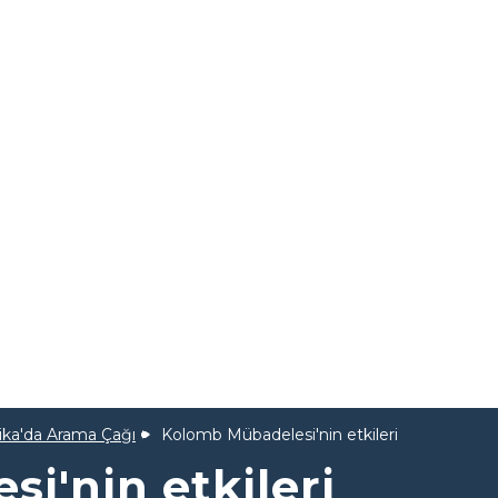
ka'da Arama Çağı
Kolomb Mübadelesi'nin etkileri
i'nin etkileri