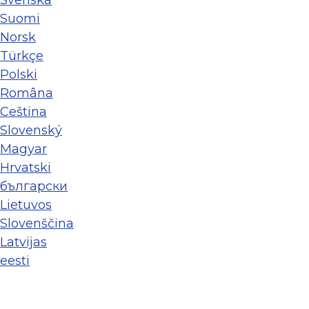
Suomi
Norsk
Türkçe
Polski
Româna
Ceština
Slovenský
Magyar
Hrvatski
български
Lietuvos
Slovenščina
Latvijas
eesti