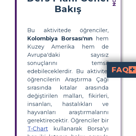
Bakış
Bu aktivitede öğrenciler,
Kolombiya Borsası'nın
hem
Kuzey Amerika hem de
Avrupa'daki sayısız
sonuçlarını temsil
FAQ
edebileceklerdir. Bu aktivite,
öğrencilerin Araştırma Çağı
Kolumb Takası nedir ve 
, 1492 sonrası Amerika ve Avrupa arasında bitkiler, hayvanlar, insa
T-Şekli Tablo kullanar
T-Şekli Tablo ile öğretmek için, iki sütun oluşturun: biri Yeni Dünya’dan Eski Dünya’ya 
Kolumb Takası sırası
ördekler, mısır, tütün ve domate
atlar, koyunla
Amerika’ya gelir. Her ürün, diyetler, e
Kolumb Takası’nın en 
ve gelişmiş
küçük çaplı 
gibi hastalıkların yayılmasıyla yüksek ölüm ora
Öğrenciler Kolumb Takası’nın farklı yönlerini anal
kullanarak, ürünler, hastalıklar veya fikirlerin önemini araştırıp tartışabilir, onları tanımlayabilir ve etkile
sırasında kıtalar arasında
değiştirilen malları, fikirleri,
insanları, hastalıkları ve
hayvanları araştırmalarını
gerektirecektir. Öğrenciler bir
T-Chart
kullanarak Borsa'yı