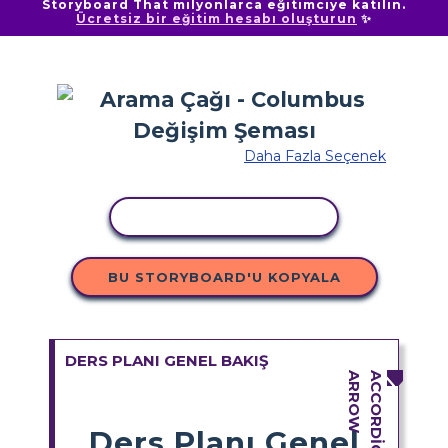
Storyboard That milyonlarca eğitimciye katılın.
Ücretsiz bir eğitim hesabı oluşturun
✨
Daha Fazla Seçenek
ETKINLIĞI KOPYALA
BU STORYBOARD'U KOPYALA
DERS PLANI GENEL BAKIŞ
Ders Planı Genel