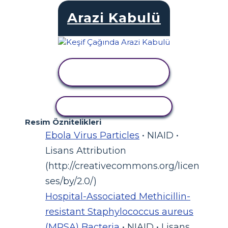
Arazi Kabulü
ETKINLIĞI
GÖRÜNTÜLE
ETKINLIĞI KOPYALA
Resim Öznitelikleri
Ebola Virus Particles
• NIAID •
Lisans Attribution
(http://creativecommons.org/licen
ses/by/2.0/)
Hospital-Associated Methicillin-
resistant Staphylococcus aureus
(MRSA) Bacteria
• NIAID • Lisans