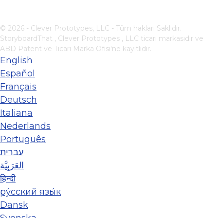
© 2026 - Clever Prototypes, LLC - Tüm hakları Saklıdır.
StoryboardThat ,
Clever Prototypes , LLC
ticari markasıdır ve
ABD Patent ve Ticari Marka Ofisi'ne kayıtlıdır.
English
Español
Français
Deutsch
Italiana
Nederlands
Português
עברית
العَرَبِيَّة
हिन्दी
ру́сский язы́к
Dansk
Svenska