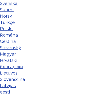
Svenska
Suomi
Norsk
Türkçe
Polski
Româna
Ceština
Slovenský
Magyar
Hrvatski
български
Lietuvos
Slovenščina
Latvijas
eesti