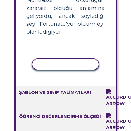
Montresor, öksürüğün
zararsız olduğu anlamına
geliyordu, ancak söylediği
şey Fortunato'yu öldürmeyi
planladığıydı.
ETKINLIĞI KOPYALA
ŞABLON VE SINIF TALIMATLARI
ÖĞRENCI DEĞERLENDIRME ÖLÇEĞI