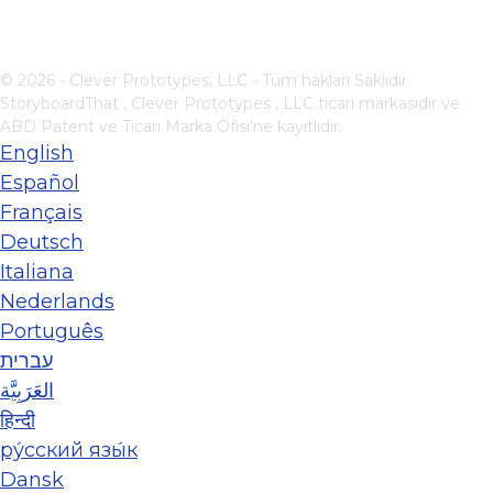
© 2026 - Clever Prototypes, LLC - Tüm hakları Saklıdır.
StoryboardThat ,
Clever Prototypes , LLC
ticari markasıdır ve
ABD Patent ve Ticari Marka Ofisi'ne kayıtlıdır.
English
Español
Français
Deutsch
Italiana
Nederlands
Português
עברית
العَرَبِيَّة
हिन्दी
ру́сский язы́к
Dansk