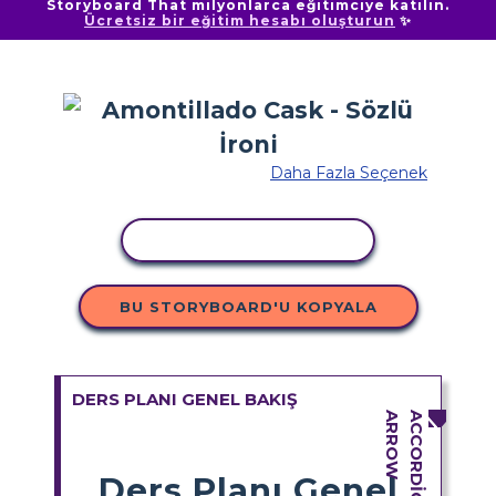
Storyboard That milyonlarca eğitimciye katılın.
Ücretsiz bir eğitim hesabı oluşturun
✨
Daha Fazla Seçenek
ETKINLIĞI KOPYALA
BU STORYBOARD'U KOPYALA
DERS PLANI GENEL BAKIŞ
Ders Planı Genel