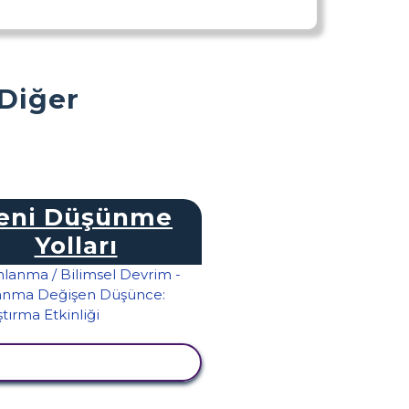
 Diğer
eni Düşünme
Yolları
TKINLIĞI GÖRÜNTÜLE