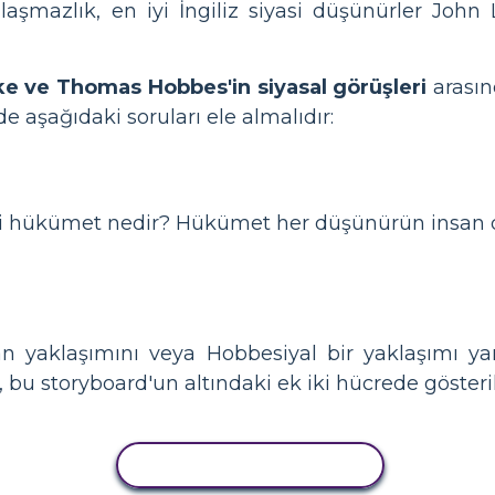
aşmazlık, en iyi İngiliz siyasi düşünürler Joh
ke ve Thomas Hobbes'in siyasal görüşleri
arasınd
de aşağıdaki soruları ele almalıdır:
ği hükümet nedir? Hükümet her düşünürün insan d
kean yaklaşımını veya Hobbesiyal bir yaklaşımı 
, bu storyboard'un altındaki ek iki hücrede gösterile
ETKINLIĞI KOPYALA