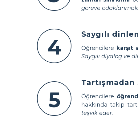
göreve odaklanmalar
Saygılı dinle
4
Öğrencilere
karşıt 
Saygılı diyalog ve di
Tartışmadan s
5
Öğrencilere
öğrendi
hakkında takip tart
teşvik eder.