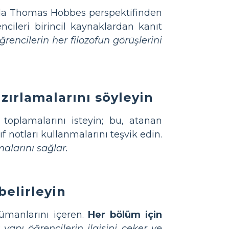
 da Thomas Hobbes perspektifinden
encileri birincil kaynaklardan kanıt
ğrencilerin her filozofun görüşlerini
zırlamalarını söyleyin
toplamalarını isteyin; bu, atanan
f notları kullanmalarını teşvik edin.
malarını sağlar.
belirleyin
rgümanlarını içeren.
Her bölüm için
 yapı öğrencilerin ilgisini çeker ve