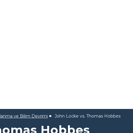
lanma ve Bilim Devrimi
John Locke vs. Thomas Hobbes
Thomas Hobbes