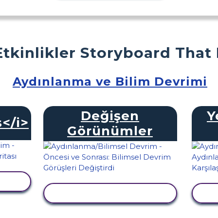
Etkinlikler Storyboard That
Aydınlanma ve Bilim Devrimi
Değişen
Y
</i>
Görünümler
LE
ETKINLIĞI GÖRÜNTÜLE
E