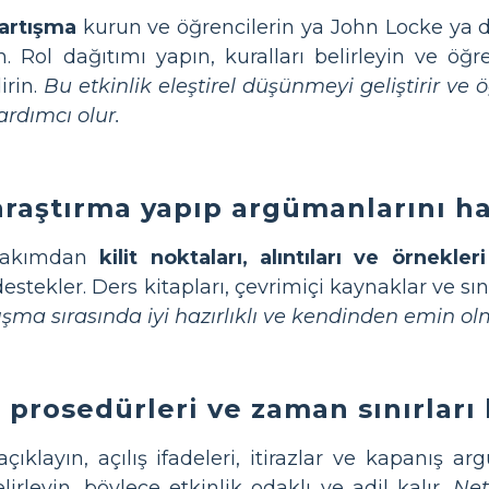
tartışma
kurun ve öğrencilerin ya John Locke ya
n. Rol dağıtımı yapın, kuralları belirleyin ve öğr
irin.
Bu etkinlik eleştirel düşünmeyi geliştirir ve ö
ardımcı olur.
raştırma yapıp argümanlarını ha
 takımdan
kilit noktaları, alıntıları ve örnekleri
stekler. Ders kitapları, çevrimiçi kaynaklar ve sını
tışma sırasında iyi hazırlıklı ve kendinden emin ol
 prosedürleri ve zaman sınırları 
çıklayın, açılış ifadeleri, itirazlar ve kapanış a
irleyin, böylece etkinlik odaklı ve adil kalır.
Net