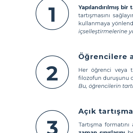
1
Yapılandırılmış bir 
tartışmasını sağlayı
kullanmaya yönlend
içselleştirmelerine y
Öğrencilere a
2
Her öğrenci veya
filozofun duruşunu de
Bu, öğrencilerin tar
Açık tartışma
3
Tartışma formatını a
zaman sınırlarını
bel