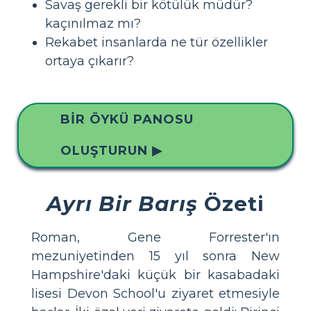
Savaş gerekli bir kötülük müdür?
kaçınılmaz mı?
Rekabet insanlarda ne tür özellikler
ortaya çıkarır?
BIR ÖYKÜ PANOSU
OLUŞTURUN ▶
Ayrı Bir Barış
Özeti
Roman, Gene Forrester'ın
mezuniyetinden 15 yıl sonra New
Hampshire'daki küçük bir kasabadaki
lisesi Devon School'u ziyaret etmesiyle