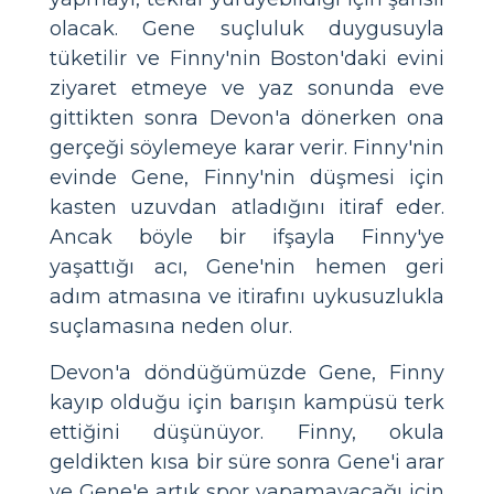
olacak. Gene suçluluk duygusuyla
tüketilir ve Finny'nin Boston'daki evini
ziyaret etmeye ve yaz sonunda eve
gittikten sonra Devon'a dönerken ona
gerçeği söylemeye karar verir. Finny'nin
evinde Gene, Finny'nin düşmesi için
kasten uzuvdan atladığını itiraf eder.
Ancak böyle bir ifşayla Finny'ye
yaşattığı acı, Gene'nin hemen geri
adım atmasına ve itirafını uykusuzlukla
suçlamasına neden olur.
Devon'a döndüğümüzde Gene, Finny
kayıp olduğu için barışın kampüsü terk
ettiğini düşünüyor. Finny, okula
geldikten kısa bir süre sonra Gene'i arar
ve Gene'e artık spor yapamayacağı için