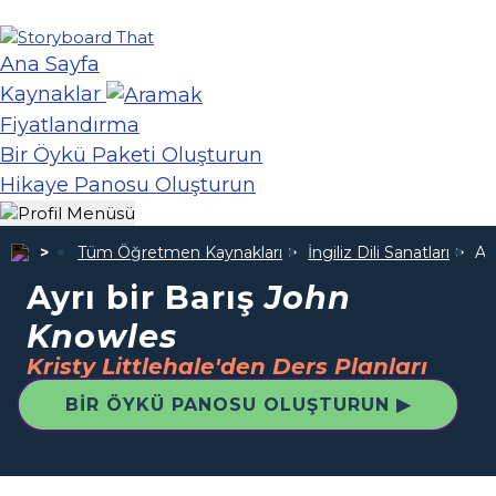
Ana Sayfa
Kaynaklar
Fiyatlandırma
Bir Öykü Paketi Oluşturun
Hikaye Panosu Oluşturun
Tüm Öğretmen Kaynakları
İngiliz Dili Sanatları
Ay
Ayrı bir Barış
John
Knowles
Kristy Littlehale'den Ders Planları
BIR ÖYKÜ PANOSU OLUŞTURUN ▶