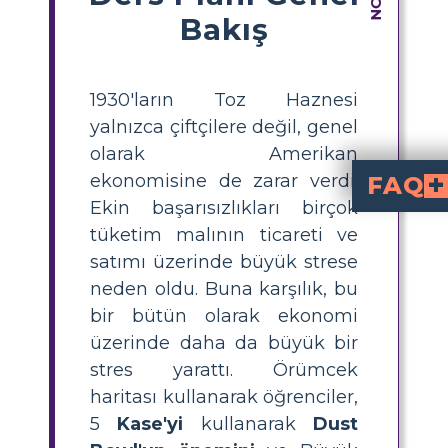
Bakış
1930'ların Toz Haznesi
yalnızca çiftçilere değil, genel
olarak Amerikan
ekonomisine de zarar verdi.
FAQ
Ekin başarısızlıkları birçok
Toz Çanağı nedir ve Büyük Buhran'ı nasıl etkiledi
1930'larda Amerika 
ı şiddetlendirdi; çiftçilere ve ekonomiye zarar ve
Toz Çanağı sırasında en çok kimler etk
Büyük Ovalar'da Toz Çanağı'ndan en 
Toz Çanağı nerede oldu ve neden bu bölge önemli?
esasen Oklahoma, Teksas, Kansas, Colo
Öğrenciler Toz Çanağı
—Kim, Ne, Ne zaman, Nerede ve Neden—kulla
Toz Çanağı ile mo
5 W
'sini araştırıp karşılaştırarak, öğrenciler felak
tüketim malının ticareti ve
satımı üzerinde büyük strese
neden oldu. Buna karşılık, bu
bir bütün olarak ekonomi
üzerinde daha da büyük bir
stres yarattı. Örümcek
haritası kullanarak öğrenciler,
5
Kase'yi
kullanarak
Dust