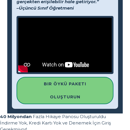
gerçekten erişilebilir hale getiriyor.”
–Üçüncü Sınıf Öğretmeni
BIR ÖYKÜ PAKETI
OLUŞTURUN
40 Milyondan
Fazla Hikaye Panosu Oluşturuldu
İndirme Yok, Kredi Kartı Yok ve Denemek İçin Giriş
Gerekmiyor!