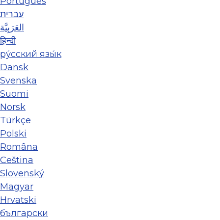
Português
עברית
العَرَبِيَّة
हिन्दी
ру́сский язы́к
Dansk
Svenska
Suomi
Norsk
Türkçe
Polski
Româna
Ceština
Slovenský
Magyar
Hrvatski
български