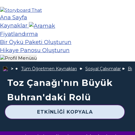
Ana Sayfa
Kaynaklar
Fiyatlandırma
Bir Öykü Paketi Oluşturun
Hikaye Panosu Oluşturun
Tüm Öğretmen Kaynakları
Sosyal Çalışmalar
Bü
Toz Çanağı'nın Büyük
Buhran'daki Rolü
ETKINLIĞI KOPYALA