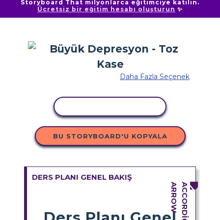
Storyboard That milyonlarca eğitimciye katılın.
Ücretsiz bir eğitim hesabı oluşturun
✨
Daha Fazla Seçenek
ETKINLIĞI KOPYALA
BU STORYBOARD'U KOPYALA
DERS PLANI GENEL BAKIŞ
Ders Planı Genel