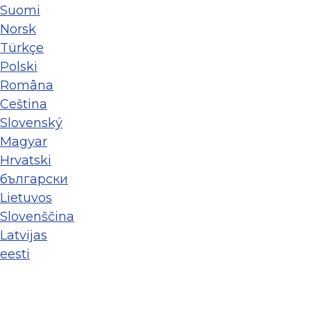
Suomi
Norsk
Türkçe
Polski
Româna
Ceština
Slovenský
Magyar
Hrvatski
български
Lietuvos
Slovenščina
Latvijas
eesti