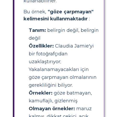
kullanabilirler.
Bu örnek,
"göze çarpmayan"
kelimesini kullanmaktadır
:
Tanım:
belirgin değil, belirgin
değil
Özellikler:
Claudia Jamie'yi
bir fotoğrafçıdan
uzaklaştırıyor;
Yakalanamayacakları için
göze çarpmayan olmalarının
gerekliliğini biliyor.
Örnekler:
göze batmayan,
kamuflajlı, gizlenmiş
Olmayan örnekler:
maruz
kalmış, dikkat çekici, açık