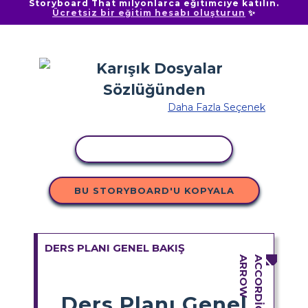
Storyboard That milyonlarca eğitimciye katılın.
Ücretsiz bir eğitim hesabı oluşturun
✨
Daha Fazla Seçenek
ETKINLIĞI KOPYALA
BU STORYBOARD'U KOPYALA
DERS PLANI GENEL BAKIŞ
Ders Planı Genel