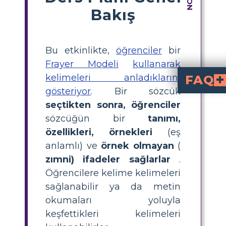
Bakış
Bu etkinlikte,
öğrenciler
bir
Frayer Modeli
kullanarak
kelimeleri anladıklarını
FAQ
gösteriyor
. Bir sözcük
'Mrs. Basil E. Frankweiler'ın ka
Öğrencilerin kelime bilgisini anlamalarına yardımcı olmak i
kullanın. Onlara kitaptan bir kelime seçmelerini, tanımla
nedir ve kelime öğre
, öğrencilerin bir kelimeyi tanımladığı, özelliklerini açıkladığı, örnekler ve zıt 
'From the Mixed-Up Files of Mrs. Bas
kitabından bazı örnek ke
görünüşte fark edilmez
ve zıtları ola
bulunur. Ayrıca öğrenc
Öğrenciler edebiyat
Öğrenciler bir kelime seçer, tanımlar, özelliklerini belirler, ör
Öğrencilerin görs
Öğrenciler şunları yapmalıdır: 1) 'Başla' düğ
seçtikten sonra, öğrenciler
sözcüğün bir
tanımı,
özellikleri, örnekleri
(eş
anlamlı) ve
örnek olmayan
(
zımni) ifadeler sağlarlar
.
Öğrencilere kelime kelimeleri
sağlanabilir ya da metin
okumaları yoluyla
keşfettikleri kelimeleri