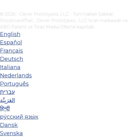
© 2026 - Clever Prototypes, LLC - Tüm hakları Saklıdır.
StoryboardThat ,
Clever Prototypes , LLC
ticari markasıdır ve
ABD Patent ve Ticari Marka Ofisi'ne kayıtlıdır.
English
Español
Français
Deutsch
Italiana
Nederlands
Português
עברית
العَرَبِيَّة
हिन्दी
ру́сский язы́к
Dansk
Svenska