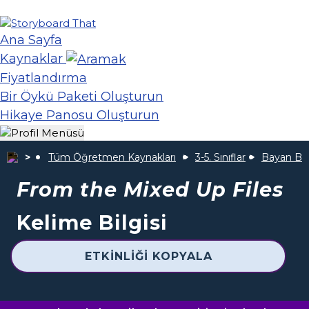
Ana Sayfa
Kaynaklar
Fiyatlandırma
Bir Öykü Paketi Oluşturun
Hikaye Panosu Oluşturun
Tüm Öğretmen Kaynakları
3-5. Sınıflar
Bayan Basi
From the Mixed Up Files
Kelime Bilgisi
ETKINLIĞI KOPYALA