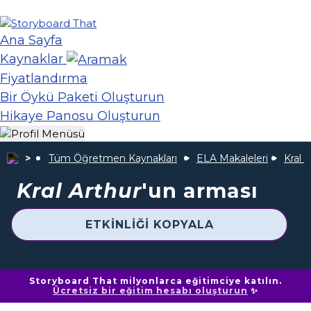
Ana Sayfa
Kaynaklar
Fiyatlandırma
Bir Öykü Paketi Oluşturun
Hikaye Panosu Oluşturun
Tüm Öğretmen Kaynakları
ELA Makaleleri
Kral 
Kral Arthur
'un arması
ETKINLIĞI KOPYALA
Storyboard That milyonlarca eğitimciye katılın.
Ücretsiz bir eğitim hesabı oluşturun
✨