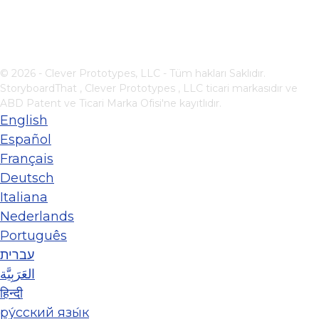
© 2026 - Clever Prototypes, LLC - Tüm hakları Saklıdır.
StoryboardThat ,
Clever Prototypes , LLC
ticari markasıdır ve
ABD Patent ve Ticari Marka Ofisi'ne kayıtlıdır.
English
Español
Français
Deutsch
Italiana
Nederlands
Português
עברית
العَرَبِيَّة
हिन्दी
ру́сский язы́к