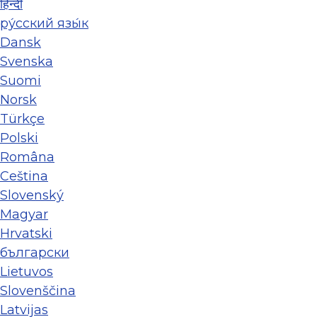
हिन्दी
ру́сский язы́к
Dansk
Svenska
Suomi
Norsk
Türkçe
Polski
Româna
Ceština
Slovenský
Magyar
Hrvatski
български
Lietuvos
Slovenščina
Latvijas