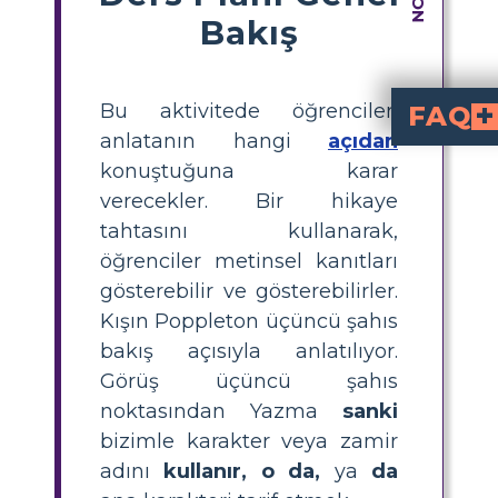
Bakış
Bu aktivitede öğrenciler,
FAQ
anlatanın hangi
açıdan
Poppleton Kışında hangi bakış a
üçüncü şahıs bakış açısından anlatılmaktadır. Anlatıcı, Popp
Öğrenciler Poppleton Kış
Öğrenciler, anlatıcının "o", "kadın" veya karakterin adı (üçüncü şahıs) kullanıp kullanmadığını veya "ben" veya "biz" ifadelerini kullanıp kullanmadığını gösteren
bakarak anlatıcı b
Poppleton Kışında bakı
Basit bir etkinlik, öğrencileri
oluşturmalarını ve her alıntıyı resimlendirmeler
Üçüncü şahıs bakış açısı çocuk kitaplarında neden önemlidir, ö
okuyucuların ana karakterin davranışlarını ve duygularını dışarıdan gözlemlemesine olanak tanır ve bu, öğrencilerin hikâye anlatımını ve empatiyi anlamalarına yardımcı olabilir.
Poppleton Kışında üçü
“Ama Poppleton k
gibi satırlar bulunur. Bu c
konuştuğuna karar
verecekler. Bir hikaye
tahtasını kullanarak,
öğrenciler metinsel kanıtları
gösterebilir ve gösterebilirler.
Kışın Poppleton üçüncü şahıs
bakış açısıyla anlatılıyor.
Görüş üçüncü şahıs
noktasından Yazma
sanki
bizimle karakter veya zamir
adını
kullanır, o da,
ya
da