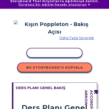
Storyboard That milyonlarca eğitimciye katılın.
Ücretsiz bir eğitim hesabı oluşturun
✨
Daha Fazla Seçenek
ETKINLIĞI KOPYALA
BU STORYBOARD'U KOPYALA
DERS PLANI GENEL BAKIŞ
Ders Planı Genel