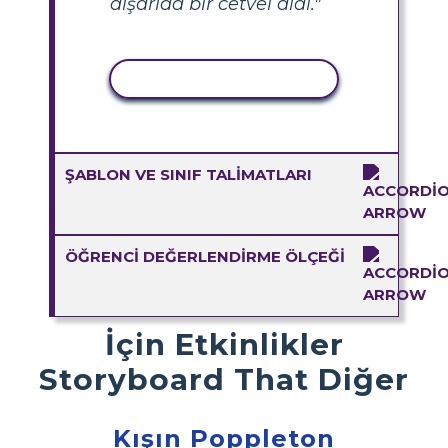
dışarıda bir cetvel aldı."
ETKINLIĞI KOPYALA
ŞABLON VE SINIF TALIMATLARI
ÖĞRENCI DEĞERLENDIRME ÖLÇEĞI
İçin Etkinlikler
Storyboard That Diğer
Kışın Poppleton