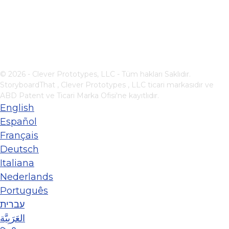
© 2026 - Clever Prototypes, LLC - Tüm hakları Saklıdır.
StoryboardThat ,
Clever Prototypes , LLC
ticari markasıdır ve
ABD Patent ve Ticari Marka Ofisi'ne kayıtlıdır.
English
Español
Français
Deutsch
Italiana
Nederlands
Português
עברית
العَرَبِيَّة