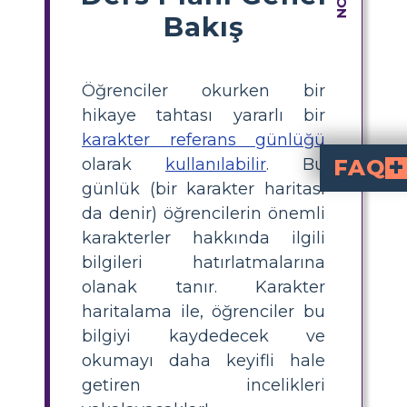
Bakış
Öğrenciler okurken bir
hikaye tahtası yararlı bir
karakter referans günlüğü
olarak
kullanılabilir
. Bu
FAQ
günlük (bir karakter haritası
karakterlerin önemli detaylarını takip et
Öğrenciler Poppleton Kış'ta kar
Öğrenciler, ana kara
metin kanıtları
için kutuları doldurarak karakter haritası
Karakter haritalama genç o
genç okuyucuların bilgi organize etmelerine, ana detayları
2. veya 3. sınıf öğr
2. veya 3. sınıf öğrencileri iç
kişi özellikle
içermelidir ve 
Öğrenciler Poppleton Kış'ta karakter özelliklerini desteklemek için n
Öğrenciler, "Poppleton onlardan gurur duyuyordu" v
da denir) öğrencilerin önemli
karakterler hakkında ilgili
bilgileri hatırlatmalarına
olanak tanır. Karakter
haritalama ile, öğrenciler bu
bilgiyi kaydedecek ve
okumayı daha keyifli hale
getiren incelikleri