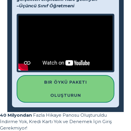
–Üçüncü Sınıf Öğretmeni
BIR ÖYKÜ PAKETI
OLUŞTURUN
40 Milyondan
Fazla Hikaye Panosu Oluşturuldu
İndirme Yok, Kredi Kartı Yok ve Denemek İçin Giriş
Gerekmiyor!