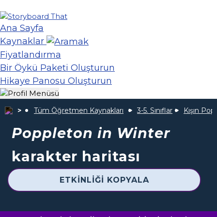
Ana Sayfa
Kaynaklar
Fiyatlandırma
Bir Öykü Paketi Oluşturun
Hikaye Panosu Oluşturun
Tüm Öğretmen Kaynakları
3-5. Sınıflar
Kışın Pop
Poppleton in Winter
karakter haritası
ETKINLIĞI KOPYALA