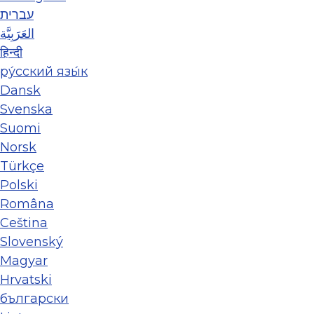
עברית
العَرَبِيَّة
हिन्दी
ру́сский язы́к
Dansk
Svenska
Suomi
Norsk
Türkçe
Polski
Româna
Ceština
Slovenský
Magyar
Hrvatski
български