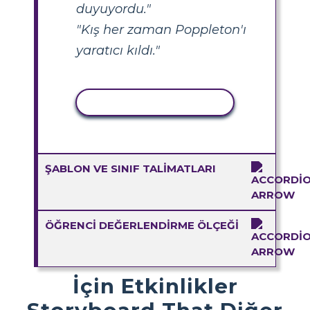
duyuyordu."
"Kış her zaman Poppleton'ı
yaratıcı kıldı."
ETKINLIĞI KOPYALA
ŞABLON VE SINIF TALIMATLARI
ÖĞRENCI DEĞERLENDIRME ÖLÇEĞI
İçin Etkinlikler
Storyboard That Diğer