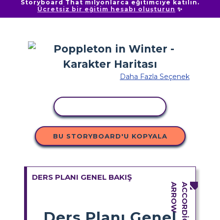
Storyboard That milyonlarca eğitimciye katılın.
Ücretsiz bir eğitim hesabı oluşturun
✨
Daha Fazla Seçenek
ETKINLIĞI KOPYALA
BU STORYBOARD'U KOPYALA
DERS PLANI GENEL BAKIŞ
Ders Planı Genel