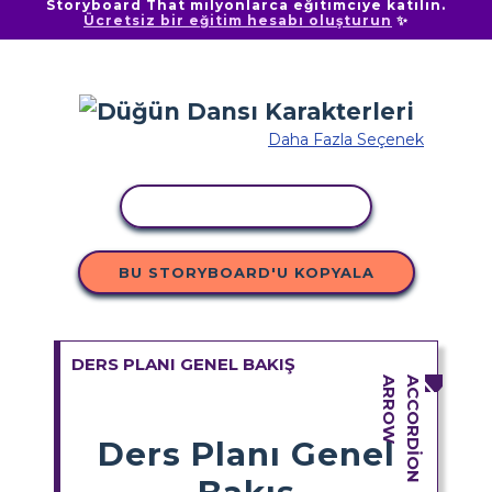
Storyboard That milyonlarca eğitimciye katılın.
Ücretsiz bir eğitim hesabı oluşturun
✨
Daha Fazla Seçenek
ETKINLIĞI KOPYALA
BU STORYBOARD'U KOPYALA
DERS PLANI GENEL BAKIŞ
Ders Planı Genel
Bakış