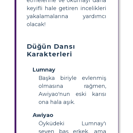
etmelerine ve okumayı daha
keyifli hale getiren incelikleri
yakalamalarına yardımcı
olacak!
Düğün Dansı
Karakterleri
Lumnay
Başka biriyle evlenmiş
olmasına rağmen,
Awiyao'nun eski karısı
ona hala aşık.
Awiyao
Öyküdeki Lumnay'ı
seven baş erkek, ama