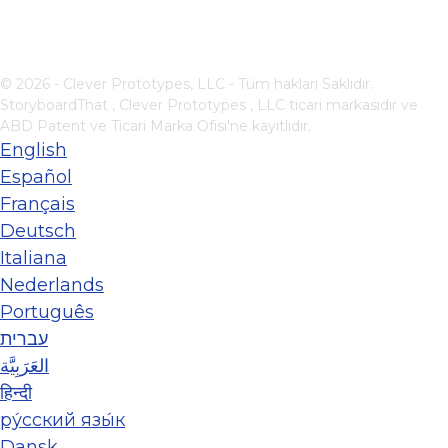
© 2026 - Clever Prototypes, LLC - Tüm hakları Saklıdır.
StoryboardThat ,
Clever Prototypes , LLC
ticari markasıdır ve
ABD Patent ve Ticari Marka Ofisi'ne kayıtlıdır.
English
Español
Français
Deutsch
Italiana
Nederlands
Português
עברית
العَرَبِيَّة
हिन्दी
ру́сский язы́к
Dansk