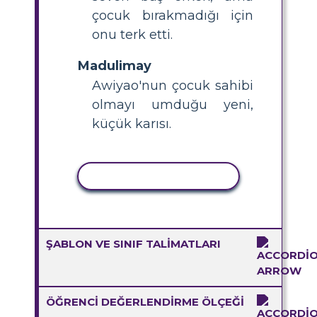
çocuk bırakmadığı için
onu terk etti.
Madulimay
Awiyao'nun çocuk sahibi
olmayı umduğu yeni,
küçük karısı.
ETKINLIĞI KOPYALA
ŞABLON VE SINIF TALIMATLARI
ÖĞRENCI DEĞERLENDIRME ÖLÇEĞI