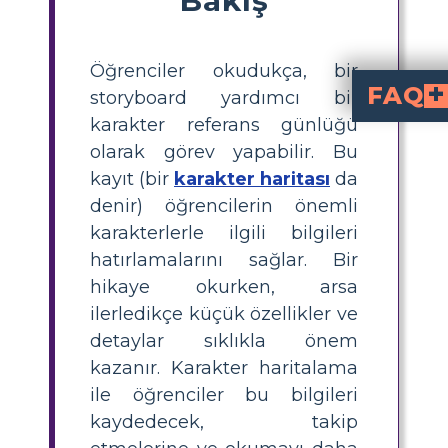
Öğrenciler okudukça, bir
FAQ
storyboard yardımcı bir
karakter referans günlüğü
"Düğün Dansı"nın üç ana karakteri Lumn
Awiyao'nun yeniden evlenmesinin ana nedeni çocuk özlemidir. Romanda tasvir edilen toplumda çocuk sahibi olmak, aile soyunu devam ettirmek için gerekli olduğuna inanıldığından oldukça değerlidir. Awiyao, kararının karısına zarar vereceğini biliyor ancak ailesi ve arkadaşları tarafından baskı görüyor ve alay ediliyor, bu da onun bu kararı almasına neden oluyor.
Awiyao'nun yeniden evlenmeyi se
Lumnay hâlâ Awiyao'ya hayran olduğu ve çocuklarının annesi olmayı hararetle umduğu için, onun seçimi arasında bölünmüş durumda. Bu kültürel ideali yaşayamaması üzüntüsüne sebep oluyor.
olarak görev yapabilir. Bu
kayıt (bir
karakter haritası
da
denir) öğrencilerin önemli
karakterlerle ilgili bilgileri
hatırlamalarını sağlar. Bir
hikaye okurken, arsa
ilerledikçe küçük özellikler ve
detaylar sıklıkla önem
kazanır. Karakter haritalama
ile öğrenciler bu bilgileri
kaydedecek, takip