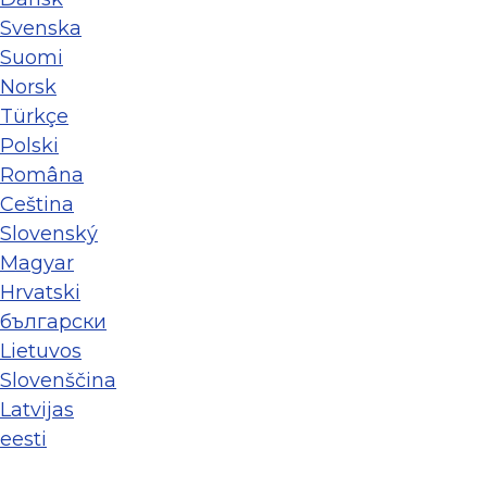
Svenska
Suomi
Norsk
Türkçe
Polski
Româna
Ceština
Slovenský
Magyar
Hrvatski
български
Lietuvos
Slovenščina
Latvijas
eesti