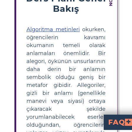
Bakış
Algoritma metinleri
okurken,
öğrencilerin kavramı
okumanın temeli olarak
anlamaları önemlidir. Bir
alegori, öykünün unsurlarının
daha derin bir anlamın
sembolik olduğu geniş bir
metafor gibidir. Allegoriler,
gizli bir anlamı (genellikle
manevi veya siyasi) ortaya
çıkaracak şekilde
yorumlanabilecek eserler
FAQ
olduğundan, öğrencilerin
Dante'nin Cehennemi'nde bir alegori nedir?
Dante'nin Cehennemi'nde sembolik bir hikayedir; burada 
Öğrenciler nasıl Cehenne
içinde, sembolize eden karakterler ve mekanlar arayarak tanıyabilirler; örneğin,
karışıklık veya g
Dante'nin Cehennem
Karanlık Orman
(günahların sonuç
Dante’nin Cehennemi’nde alegoriyi öğretmek için nasıl bi
içindeki alegorik öğeleri gösteren sahneleri çizebilir ve açıklayabilir; ardından, hikaye detaylarını daha büyük ahlaki veya ruhani anlamlara bağlayan, diğer taraft
Dante’nin Cehenn
içindeki karmaşık ahlaki ve ruhani dersleri kavramalarına y