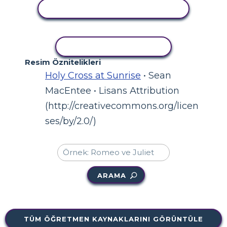
ETKINLIĞI GÖRÜNTÜLE
ETKINLIĞI KOPYALA
Resim Öznitelikleri
Holy Cross at Sunrise
• Sean
MacEntee • Lisans Attribution
(http://creativecommons.org/licen
ses/by/2.0/)
ARAMA
TÜM ÖĞRETMEN KAYNAKLARINI GÖRÜNTÜLE