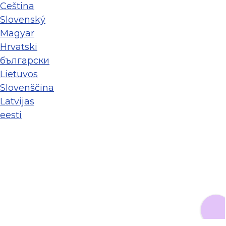
Ceština
Slovenský
Magyar
Hrvatski
български
Lietuvos
Slovenščina
Latvijas
eesti