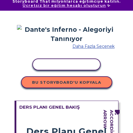
Storyboard That milyonlarca eğitimciye katılın.
Ücretsiz bir eğitim hesabı oluşturun
✨
Daha Fazla Seçenek
ETKINLIĞI KOPYALA
BU STORYBOARD'U KOPYALA
DERS PLANI GENEL BAKIŞ
Ders Planı Genel