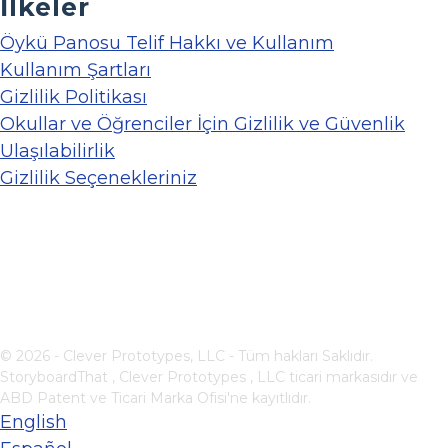
İlkeler
Öykü Panosu Telif Hakkı ve Kullanım
Kullanım Şartları
Gizlilik Politikası
Okullar ve Öğrenciler İçin Gizlilik ve Güvenlik
Ulaşılabilirlik
Gizlilik Seçenekleriniz
© 2026 - Clever Prototypes, LLC - Tüm hakları Saklıdır.
StoryboardThat ,
Clever Prototypes , LLC
ticari markasıdır ve
ABD Patent ve Ticari Marka Ofisi'ne kayıtlıdır.
English