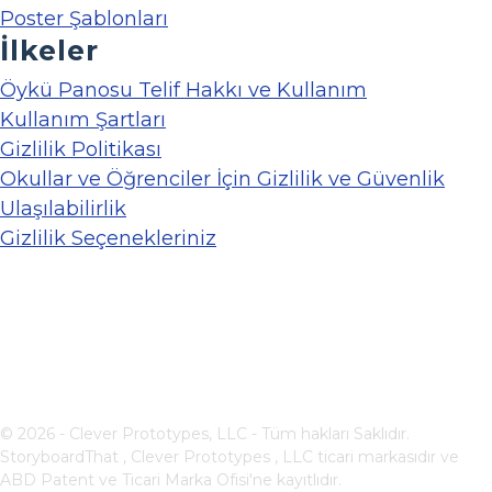
Poster Şablonları
İlkeler
Öykü Panosu Telif Hakkı ve Kullanım
Kullanım Şartları
Gizlilik Politikası
Okullar ve Öğrenciler İçin Gizlilik ve Güvenlik
Ulaşılabilirlik
Gizlilik Seçenekleriniz
© 2026 - Clever Prototypes, LLC - Tüm hakları Saklıdır.
StoryboardThat ,
Clever Prototypes , LLC
ticari markasıdır ve
ABD Patent ve Ticari Marka Ofisi'ne kayıtlıdır.