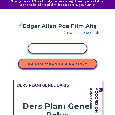
Storyboard That milyonlarca eğitimciye katılın.
Ücretsiz bir eğitim hesabı oluşturun
✨
Daha Fazla Seçenek
ETKINLIĞI KOPYALA
BU STORYBOARD'U KOPYALA
DERS PLANI GENEL BAKIŞ
Ders Planı Genel
Bakış