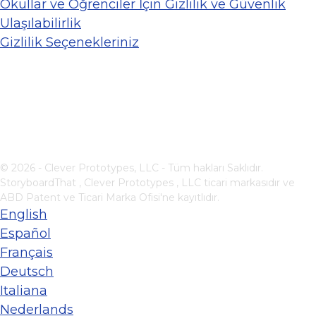
Okullar ve Öğrenciler İçin Gizlilik ve Güvenlik
Ulaşılabilirlik
Gizlilik Seçenekleriniz
© 2026 - Clever Prototypes, LLC - Tüm hakları Saklıdır.
StoryboardThat ,
Clever Prototypes , LLC
ticari markasıdır ve
ABD Patent ve Ticari Marka Ofisi'ne kayıtlıdır.
English
Español
Français
Deutsch
Italiana
Nederlands