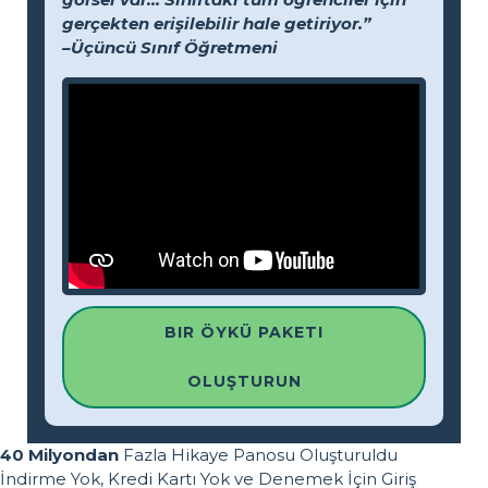
gerçekten erişilebilir hale getiriyor.”
–Üçüncü Sınıf Öğretmeni
BIR ÖYKÜ PAKETI
OLUŞTURUN
40 Milyondan
Fazla Hikaye Panosu Oluşturuldu
İndirme Yok, Kredi Kartı Yok ve Denemek İçin Giriş