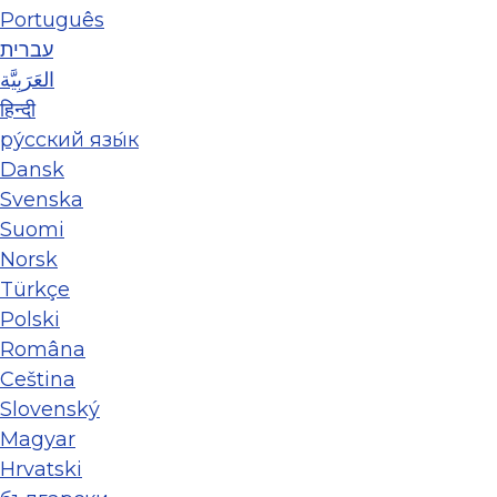
Português
עברית
العَرَبِيَّة
हिन्दी
ру́сский язы́к
Dansk
Svenska
Suomi
Norsk
Türkçe
Polski
Româna
Ceština
Slovenský
Magyar
Hrvatski