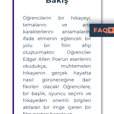
Öğrencilerin bir hikayeyi,
temalarını ve ana
FAQ
karakterlerini anlamalarını
ifade etmenin eğlenceli bir
Edgar Allan Poe'nun anlatıları ve hikayeleriyle s
Rakunlar, Gotik mimari, Mehtaplı Manzara, Ürpertici Manzaralar, Mumlar ve Sarkaç veya Telltale Kalp gibi Sembolik Nesneler, Poe'nun çalışmalarıyla ilişkilendiri
Bir Edgar Allan Poe hikayesi için film afişi hazırlarken hangi değişkenler
Bir Poe hesabı için sinema afişi hazırlarken, hikayenin konularını, iklimini ve önemli bileşenlerini göz önünde bulundurmak çok önemlidir. Anlatının düzenini ve karakter akışını genel bir tarzda hayal etmek çok önemlidir. Öğrenciler ay
yolu bir film afişi
oluşturmaktır. Öğrenciler
Edgar Allen Poe'un eserlerini
okudukça, muhtemelen
hikayenin gerçek hayatta
nasıl görüneceğine dair
fikirleri olacak! Öğrencilere,
bir başlık, oyuncu seçimi ve
hikayeden önemli bilgileri
aktaran bir imge içeren bir