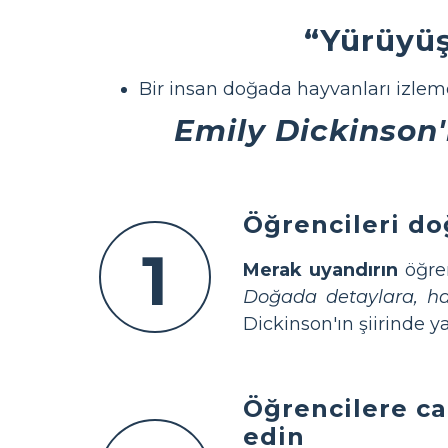
“Yürüyüş
Bir insan doğada hayvanları izlem
Emily Dickinson'
Öğrencileri do
1
Merak uyandırın
öğren
Doğada detaylara, har
Dickinson'ın şiirinde ya
Öğrencilere can
edin