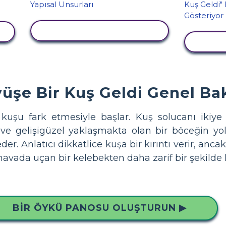
ETKINLIĞI GÖRÜNTÜLE
ETKI
üşe Bir Kuş Geldi Genel Ba
ir kuşu fark etmesiyle başlar. Kuş solucanı ikiy
 ve gelişigüzel yaklaşmakta olan bir böceğin yo
eder. Anlatıcı dikkatlice kuşa bir kırıntı verir, anc
avada uçan bir kelebekten daha zarif bir şekilde 
BIR ÖYKÜ PANOSU OLUŞTURUN ▶