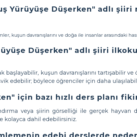
uş Yürüyüşe Düşerken" adlı şiiri
imler, kuşun davranışlarını ve doğa ile insanlar arasındaki has
yüşe Düşerken" adlı şiiri ilkoku
k başlayabilir, kuşun davranışlarını tartışabilir v
 edebilir; böylece öğrenciler için daha ulaşılabili
" için bazı hızlı ders planı fiki
ndırma veya şiirin görselliği ile gerçek hayvan da
ve kolayca dahil edebilirsiniz.
emlemenin edebi derslerde nede