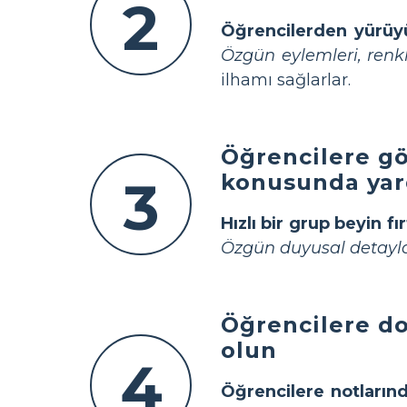
2
Öğrencilerden yürüyüş
Özgün eylemleri, renkl
ilhamı sağlarlar.
Öğrencilere gö
konusunda yar
3
Hızlı bir grup beyin fı
Özgün duyusal detaylar
Öğrencilere do
olun
4
Öğrencilere notlarınd