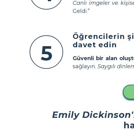
Canlı imgeler ve kişise
Geldi.”
Öğrencilerin ş
davet edin
5
Güvenli bir alan oluş
sağlayın.
Saygılı dinle
Emily Dickinson'
ha