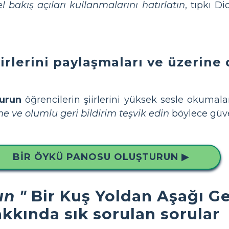
l bakış açıları kullanmalarını hatırlatın
, tıpkı D
iirlerini paylaşmaları ve üzerine
turun
öğrencilerin şiirlerini yüksek sesle okumalar
me ve olumlu geri bildirim teşvik edin
böylece güven
BIR ÖYKÜ PANOSU OLUŞTURUN ▶
ın "
Bir Kuş Yoldan Aşağı Gel
kkında sık sorulan sorular