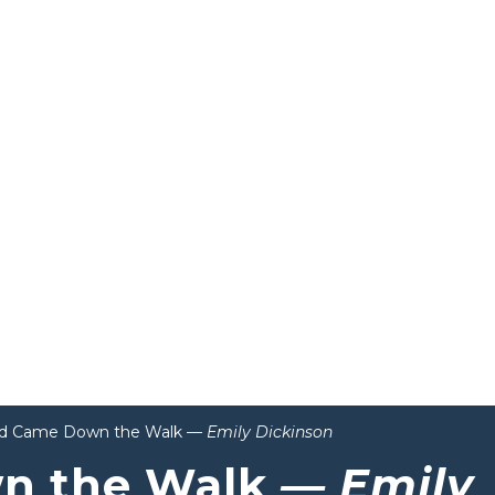
rd Came Down the Walk
— Emily Dickinson
wn the Walk
— Emily