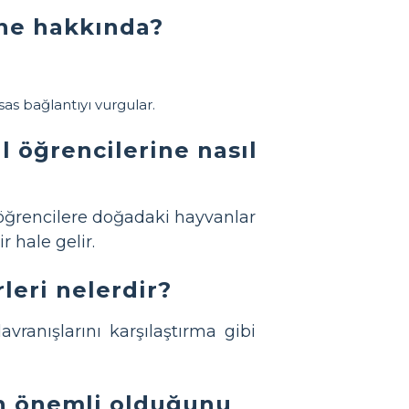
 ne hakkında?
sas bağlantıyı vurgular.
l öğrencilerine nasıl
e öğrencilere doğadaki hayvanlar
r hale gelir.
rleri nelerdir?
vranışlarını karşılaştırma gibi
n önemli olduğunu