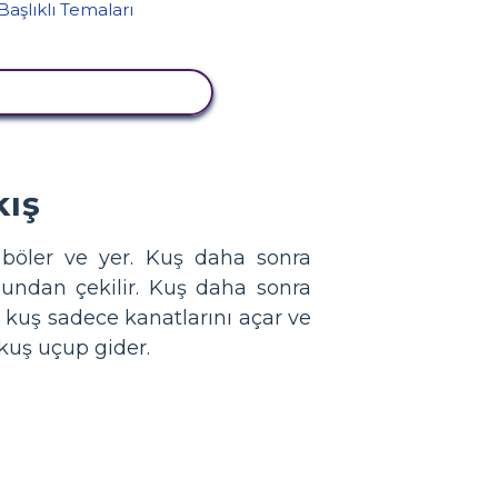
NLIĞI GÖRÜNTÜLE
kış
e böler ve yer. Kuş daha sonra
lundan çekilir. Kuş daha sonra
ak kuş sadece kanatlarını açar ve
kuş uçup gider.