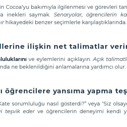
in Cocoa'yu bakımıyla ilgilenmesi ve görevleri t
ya inekleri saymak.
Senaryolar, öğrencilerin 
ır
hikayedeki benzer seçimlerle karşılaştıklarında.
lerine ilişkin net talimatlar veri
uluklarını
ve eylemlerini açıklayın.
Açık talimat
sında ne beklenildiğini anlamalarına yardımcı olur.
sı öğrencilere yansıma yapma teşv
Kate sorumluluğu nasıl gösterdi?” veya “Siz olsa
 teşvik eder
ve öğrencilerin deneyimi kendi y