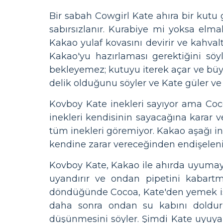
Bir sabah Cowgirl Kate ahıra bir kutu 
sabırsızlanır. Kurabiye mi yoksa elmal
Kakao yulaf kovasını devirir ve kahvalt
Kakao'yu hazırlaması gerektiğini söyl
bekleyemez; kutuyu iterek açar ve büyük
delik olduğunu söyler ve Kate güler ve 
Kovboy Kate inekleri sayıyor ama Coco
inekleri kendisinin sayacağına karar 
tüm inekleri göremiyor. Kakao aşağı i
kendine zarar vereceğinden endişelenir. 
Kovboy Kate, Kakao ile ahırda uyumaya 
uyandırır ve ondan pipetini kabartm
döndüğünde Cocoa, Kate'den yemek iste
daha sonra ondan su kabını doldur
düşünmesini söyler. Şimdi Kate uyuya