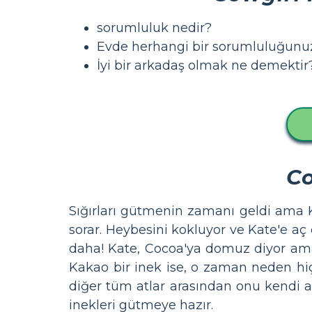
sorumluluk nedir?
Evde herhangi bir sorumluluğunu
İyi bir arkadaş olmak ne demektir
Co
Sığırları gütmenin zamanı geldi ama 
sorar. Heybesini kokluyor ve Kate'e aç
daha! Kate, Cocoa'ya domuz diyor ama
Kakao bir inek ise, o zaman neden hi
diğer tüm atlar arasından onu kendi a
inekleri gütmeye hazır.