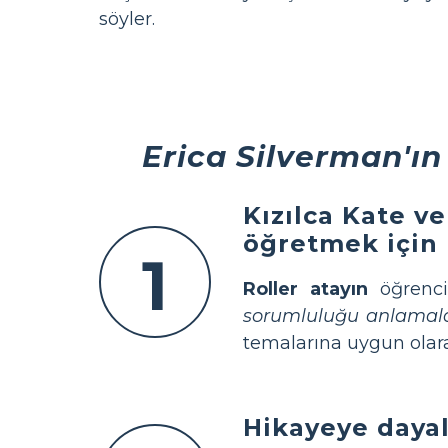
söyler.
Erica Silverman'ın
Kızılca Kate ve
öğretmek için 
1
Roller atayın
öğrencil
sorumluluğu anlamalar
temalarına uygun olar
Hikayeye dayal