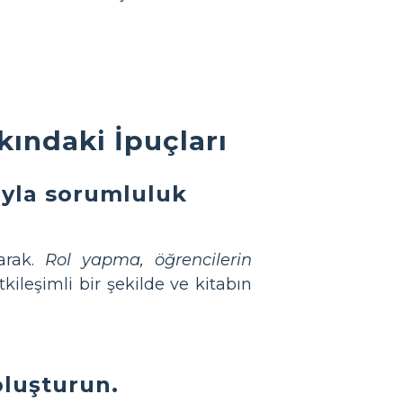
ındaki İpuçları
luyla sorumluluk
arak.
Rol yapma, öğrencilerin
tkileşimli bir şekilde ve kitabın
oluşturun.