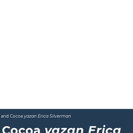
e and Cocoa
yazan Erica Silverman
d Cocoa
yazan Erica