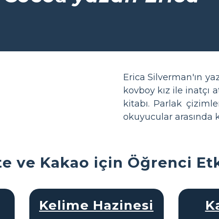
Erica Silverman'ın ya
kovboy kız ile inatçı 
kitabı. Parlak çiziml
okuyucular arasında ke
e ve Kakao için Öğrenci Etk
Kelime Hazinesi
K