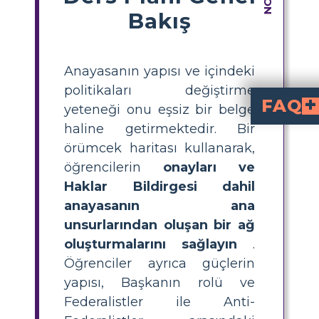
Bakış
Anayasanın yapısı ve içindeki
politikaları değiştirme
FAQ
yeteneği onu eşsiz bir belge
haline getirmektedir. Bir
Anayasa'nın öğrenciler
yapısı (Ön Söz, 
süreci, üç güç arasındaki güçler ayr
Anayasa'nın yapısın
nı öğretmek için, öğre
, Maddeler, Değişiklikler, Haklar Bildirgesi ve temel tartışmalara (Federalistle
Haklar Bildirgesi'nin Anayasa'daki amacı nedir?
, Anayasa'nın ilk 10 değişikliğidir ve bireysel özg
Anayasa, hükümetin üç güçü ara
olmak üzere güçler ayrılı
Öğrencilere Anaya
Basit bir etkinlik, öğrencilere ana unsurları, önemlerini ve bağlantılarını görsel olarak organize eden
oluşturmalarını sağlama
örümcek haritası kullanarak,
öğrencilerin
onayları ve
Haklar Bildirgesi dahil
anayasanın ana
unsurlarından oluşan bir ağ
oluşturmalarını sağlayın
.
Öğrenciler ayrıca güçlerin
yapısı, Başkanın rolü ve
Federalistler ile Anti-