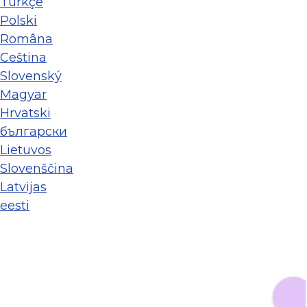
Türkçe
Polski
Româna
Ceština
Slovenský
Magyar
Hrvatski
български
Lietuvos
Slovenščina
Latvijas
eesti