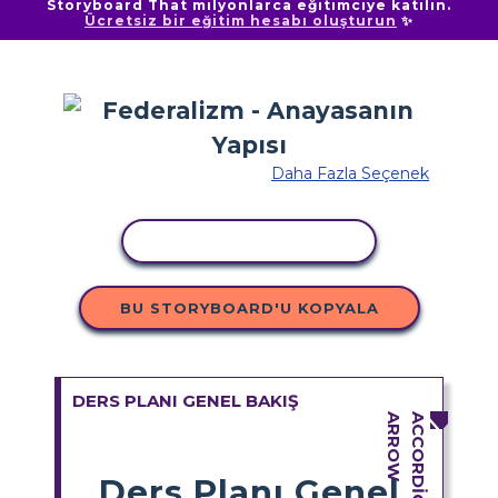
Storyboard That milyonlarca eğitimciye katılın.
Ücretsiz bir eğitim hesabı oluşturun
✨
Daha Fazla Seçenek
ETKINLIĞI KOPYALA
BU STORYBOARD'U KOPYALA
DERS PLANI GENEL BAKIŞ
Ders Planı Genel