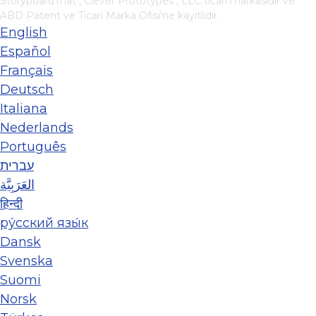
StoryboardThat ,
Clever Prototypes , LLC
ticari markasıdır ve
ABD Patent ve Ticari Marka Ofisi'ne kayıtlıdır.
English
Español
Français
Deutsch
Italiana
Nederlands
Português
עברית
العَرَبِيَّة
हिन्दी
ру́сский язы́к
Dansk
Svenska
Suomi
Norsk