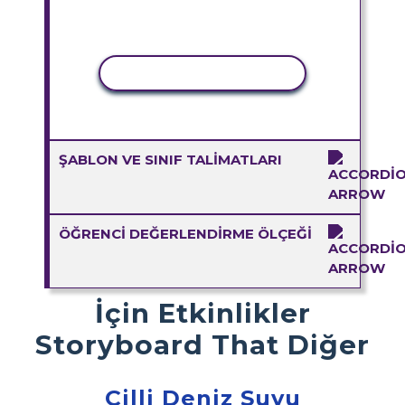
ETKINLIĞI KOPYALA
ŞABLON VE SINIF TALIMATLARI
ÖĞRENCI DEĞERLENDIRME ÖLÇEĞI
İçin Etkinlikler
Storyboard That Diğer
Çilli Deniz Suyu