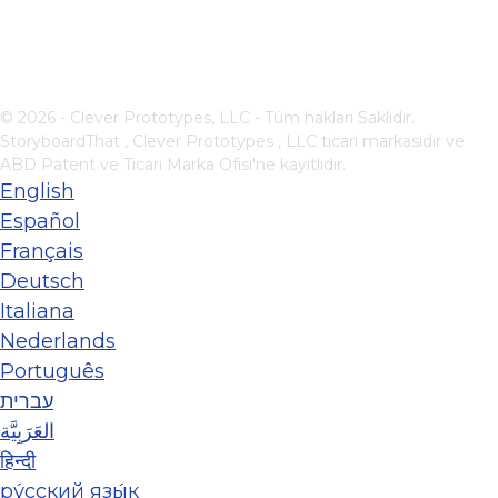
© 2026 - Clever Prototypes, LLC - Tüm hakları Saklıdır.
StoryboardThat ,
Clever Prototypes , LLC
ticari markasıdır ve
ABD Patent ve Ticari Marka Ofisi'ne kayıtlıdır.
English
Español
Français
Deutsch
Italiana
Nederlands
Português
עברית
العَرَبِيَّة
हिन्दी
ру́сский язы́к