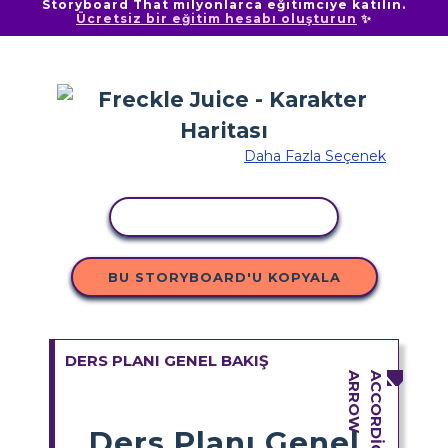
Storyboard That milyonlarca eğitimciye katılın.
Ücretsiz bir eğitim hesabı oluşturun
✨
Daha Fazla Seçenek
ETKINLIĞI KOPYALA
BU STORYBOARD'U KOPYALA
DERS PLANI GENEL BAKIŞ
Ders Planı Genel