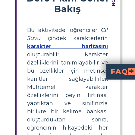
Bakış
Bu aktivitede, öğrenciler
Çil
Suyu
içindeki karakterlerin
karakter haritasını
oluşturabilir. Karakter
özelliklerini tanımlayabilir ve
FAQ
bu özellikler için metinsel
kanıtlar sağlayabilirler.
Andrew'un kişiliğini 
Andrew biraz aceleci, hevesli ve ilgili. İstediği çilleri elde etmek için her ş
Nicky'nin kişiliğini en iyi tanımlayan sıfatlar neler
Makale kişiliği hakkında çok fazla ayrıntıya girmese de Nicky çilleriyle kendinden emin ve rahat gö
Andrew'un sınıf arkadaşı ve arkadaşı Sharon'dur. Olay ö
Andrew, Sharon'ın çil tarifini almak için ne yapar?
Andrew, çok gizli çil tarifi karşılığında Sharon'a beş d
Muhtemel karakter
özelliklerini beyin fırtınası
yaptıktan ve sınıfınızla
birlikte bir kelime bankası
oluşturduktan sonra,
öğrencinin hikayedeki her