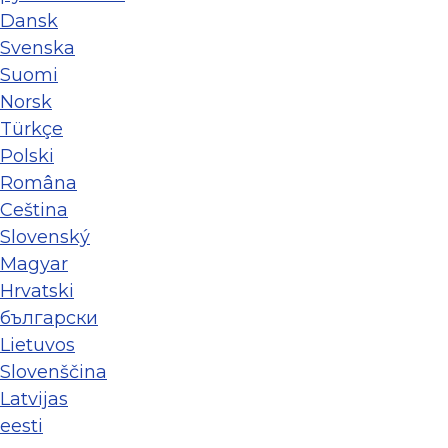
Dansk
Svenska
Suomi
Norsk
Türkçe
Polski
Româna
Ceština
Slovenský
Magyar
Hrvatski
български
Lietuvos
Slovenščina
Latvijas
eesti