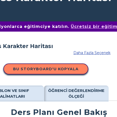
yonlarca eğitimciye katılın.
Ücretsiz bir eğiti
Daha Fazla Seçenek
BU STORYBOARD'U KOPYALA
BLON VE SINIF
ÖĞRENCI DEĞERLENDIRME
TALIMATLARI
ÖLÇEĞI
Ders Planı Genel Bakış