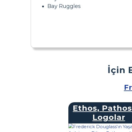
Bay Ruggles
İçin 
F
Ethos, Pathos
Logolar