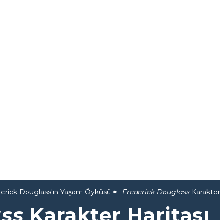
derick Douglass'ın Yaşam Öyküsü
Frederick Douglass
Karakter
ass
Karakter Haritası