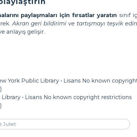
laylaştırın
larını paylaşmaları için fırsatlar yaratın
sınıf i
erek.
Akran geri bildirimi ve tartışmayı teşvik edi
ve anlayış gelişir.
ew York Public Library • Lisans No known copyright
)
 Library • Lisans No known copyright restrictions
)