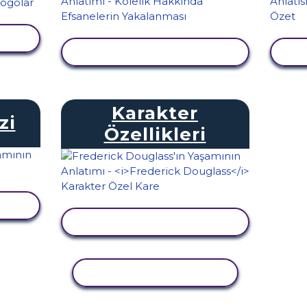
LE
ETKINLIĞI GÖRÜNTÜLE
E
Karakter
zi
Özellikleri
LE
ETKINLIĞI GÖRÜNTÜLE
ETKINLIĞI KOPYALA