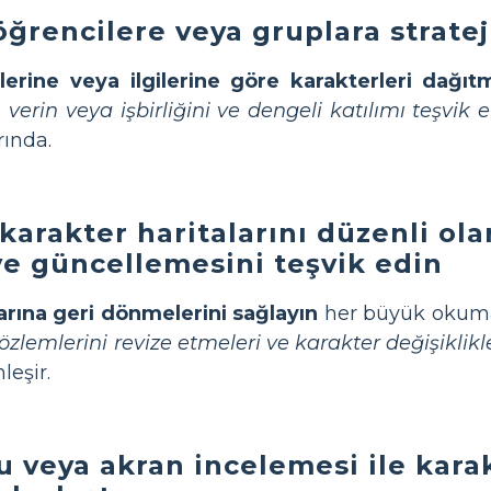
öğrencilere veya gruplara stratej
erine veya ilgilerine göre karakterleri dağıt
erin veya işbirliğini ve dengeli katılımı teşvik 
rında.
karakter haritalarını düzenli ol
ve güncellemesini teşvik edin
arına geri dönmelerini sağlayın
her büyük okum
özlemlerini revize etmeleri ve karakter değişiklikl
leşir.
ru veya akran incelemesi ile karak