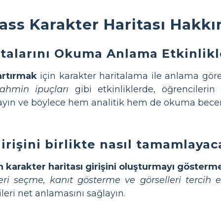
ss Karakter Haritası Hakkın
italarını Okuma Anlama Etkinlikl
artırmak
için karakter haritalama ile anlama görevl
tahmin ipuçları
gibi etkinliklerde, öğrencilerin 
yın ve böylece hem analitik hem de okuma becerile
girişini birlikte nasıl tamamlay
in karakter haritası girişini oluşturmayı gösterm
leri seçme, kanıt gösterme ve görselleri tercih 
leri net anlamasını sağlayın.