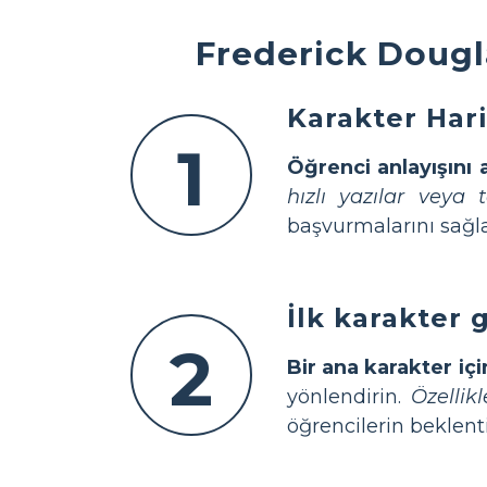
Frederick Dougla
Karakter Har
1
Öğrenci anlayışını 
hızlı yazılar veya 
başvurmalarını sağla
İlk karakter 
2
Bir ana karakter iç
yönlendirin.
Özellik
öğrencilerin beklenti