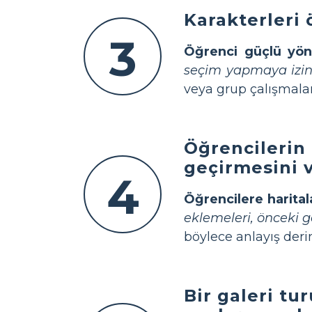
Karakterleri 
3
Öğrenci güçlü yönl
seçim yapmaya izin v
veya grup çalışmala
Öğrencilerin 
geçirmesini 
4
Öğrencilere harital
eklemeleri, önceki g
böylece anlayış derin
Bir galeri tu