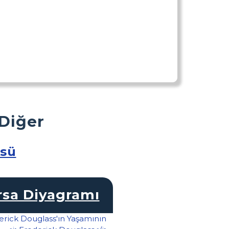
 Diğer
üsü
rsa Diyagramı