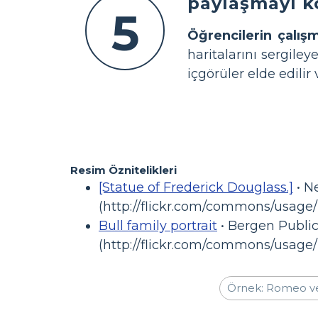
paylaşmayı ko
5
Öğrencilerin çalışma
haritalarını sergiley
içgörüler elde edilir 
Resim Öznitelikleri
[Statue of Frederick Douglass.]
• N
(http://flickr.com/commons/usage/
Bull family portrait
• Bergen Public
(http://flickr.com/commons/usage/