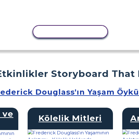
ETKINLIĞI KOPYALA
Etkinlikler Storyboard That
rederick Douglass'ın Yaşam Öyk
 ve
Kölelik Mitleri
A