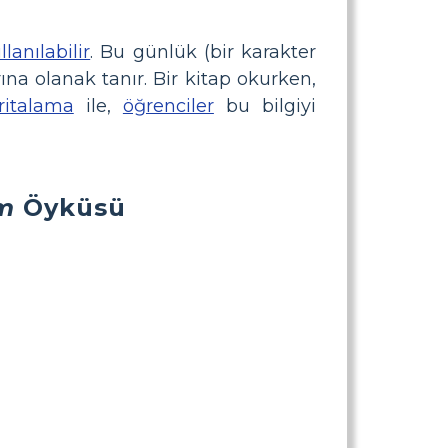
llanılabilir
. Bu günlük (bir karakter
rına olanak tanır. Bir kitap okurken,
ritalama
ile,
öğrenciler
bu bilgiyi
m
Öyküsü