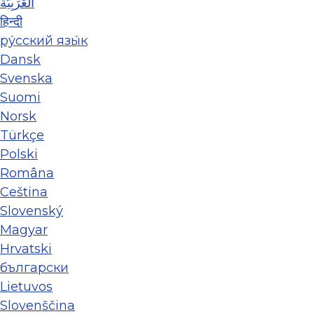
العَرَبِيَّة
हिन्दी
ру́сский язы́к
Dansk
Svenska
Suomi
Norsk
Türkçe
Polski
Româna
Ceština
Slovenský
Magyar
Hrvatski
български
Lietuvos
Slovenščina