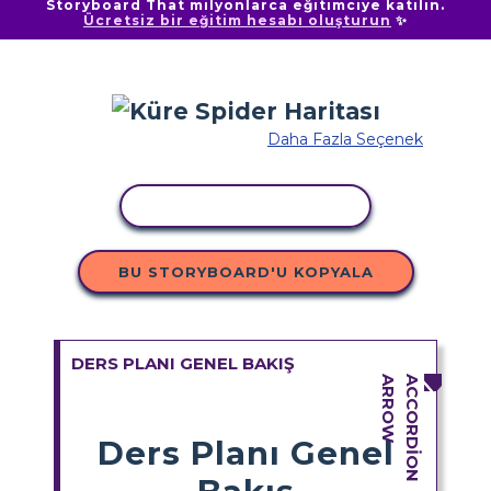
Storyboard That milyonlarca eğitimciye katılın.
Ücretsiz bir eğitim hesabı oluşturun
✨
Daha Fazla Seçenek
ETKINLIĞI KOPYALA
BU STORYBOARD'U KOPYALA
DERS PLANI GENEL BAKIŞ
Ders Planı Genel
Bakış