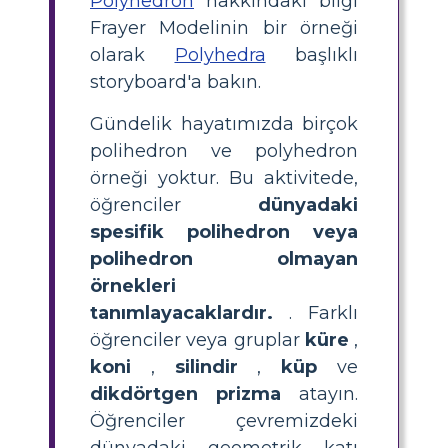
Polyhedron
hakkındaki bilgi
Frayer Modelinin bir örneği
olarak
Polyhedra
başlıklı
storyboard'a bakın.
Gündelik hayatımızda birçok
polihedron ve polyhedron
örneği yoktur. Bu aktivitede,
öğrenciler
dünyadaki
spesifik polihedron veya
polihedron olmayan
örnekleri
tanımlayacaklardır.
. Farklı
öğrenciler veya gruplar
küre
,
koni
,
silindir
,
küp
ve
dikdörtgen prizma
atayın.
Öğrenciler çevremizdeki
dünyadaki geometrik katı