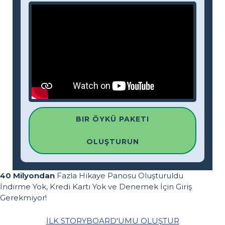
BIR ÖYKÜ PAKETI
OLUŞTURUN
40 Milyondan
Fazla Hikaye Panosu Oluşturuldu
İndirme Yok, Kredi Kartı Yok ve Denemek İçin Giriş
Gerekmiyor!
İLK STORYBOARD'UMU OLUŞTUR