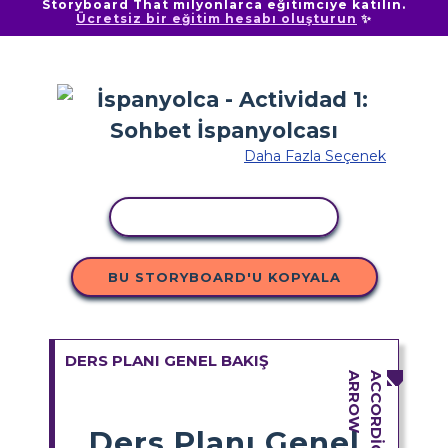
Storyboard That milyonlarca eğitimciye katılın.
Ücretsiz bir eğitim hesabı oluşturun
✨
Daha Fazla Seçenek
ETKINLIĞI KOPYALA
BU STORYBOARD'U KOPYALA
DERS PLANI GENEL BAKIŞ
Ders Planı Genel