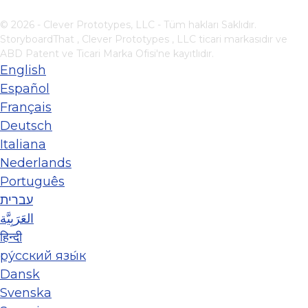
© 2026 - Clever Prototypes, LLC - Tüm hakları Saklıdır.
StoryboardThat ,
Clever Prototypes , LLC
ticari markasıdır ve
ABD Patent ve Ticari Marka Ofisi'ne kayıtlıdır.
English
Español
Français
Deutsch
Italiana
Nederlands
Português
עברית
العَرَبِيَّة
हिन्दी
ру́сский язы́к
Dansk
Svenska