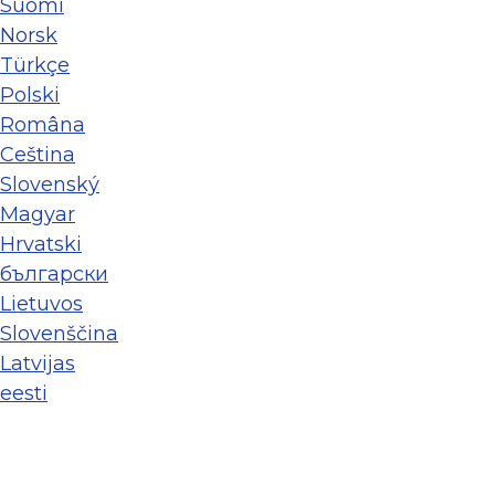
Suomi
Norsk
Türkçe
Polski
Româna
Ceština
Slovenský
Magyar
Hrvatski
български
Lietuvos
Slovenščina
Latvijas
eesti