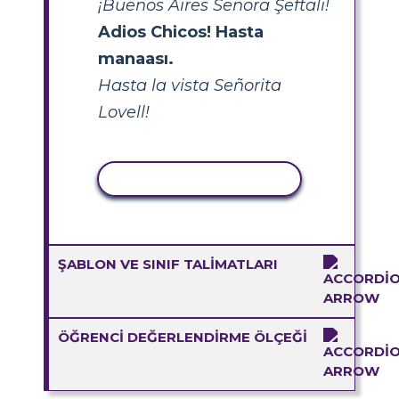
¡Buenos Aires Señora Şeftali!
Adios Chicos! Hasta
manaası.
Hasta la vista Señorita
Lovell!
ETKINLIĞI KOPYALA
ŞABLON VE SINIF TALIMATLARI
ÖĞRENCI DEĞERLENDIRME ÖLÇEĞI