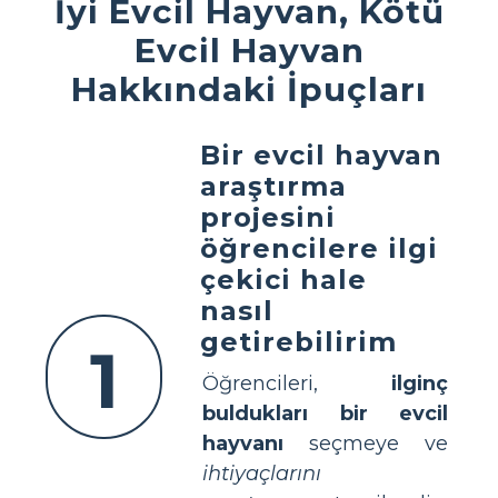
İyi Evcil Hayvan, Kötü
Evcil Hayvan
Hakkındaki İpuçları
Bir evcil hayvan
araştırma
projesini
öğrencilere ilgi
çekici hale
nasıl
getirebilirim
1
Öğrencileri,
ilginç
buldukları bir evcil
hayvanı
seçmeye ve
ihtiyaçlarını