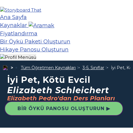
Ana Sayfa
Kaynaklar
Fiyatlandırma
Bir Öykü Paketi Oluşturun
Hikaye Panosu Oluşturun
Tüm Öğretmen Kaynakları
3-5. Sınıflar
İyi Pet, Kö
İyi Pet, Kötü Evcil
Elizabeth Schleichert
Elizabeth Pedro'dan Ders Planları
BIR ÖYKÜ PANOSU OLUŞTURUN ▶