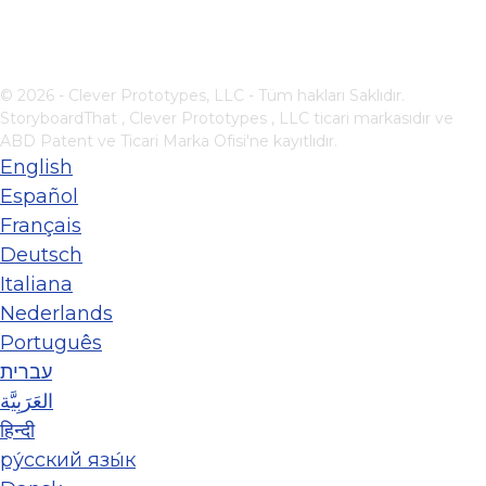
© 2026 - Clever Prototypes, LLC - Tüm hakları Saklıdır.
StoryboardThat ,
Clever Prototypes , LLC
ticari markasıdır ve
ABD Patent ve Ticari Marka Ofisi'ne kayıtlıdır.
English
Español
Français
Deutsch
Italiana
Nederlands
Português
עברית
العَرَبِيَّة
हिन्दी
ру́сский язы́к