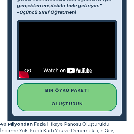
gerçekten erişilebilir hale getiriyor.”
–Üçüncü Sınıf Öğretmeni
BIR ÖYKÜ PAKETI
OLUŞTURUN
40 Milyondan
Fazla Hikaye Panosu Oluşturuldu
İndirme Yok, Kredi Kartı Yok ve Denemek İçin Giriş