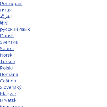
Português
עברית
العَرَبِيَّة
हिन्दी
ру́сский язы́к
Dansk
Svenska
Suomi
Norsk
Türkçe
Polski
Româna
Ceština
Slovenský
Magyar
Hrvatski
български