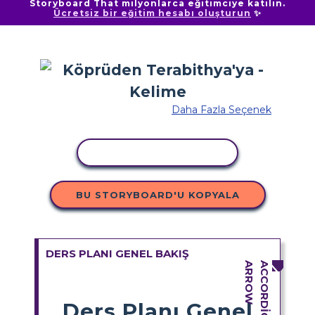
Storyboard That milyonlarca eğitimciye katılın.
Ücretsiz bir eğitim hesabı oluşturun
✨
Daha Fazla Seçenek
ETKINLIĞI KOPYALA
BU STORYBOARD'U KOPYALA
DERS PLANI GENEL BAKIŞ
Ders Planı Genel