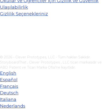
Okullar ve Öğrenciler İçin Gizlilik ve Güvenlik
Ulaşılabilirlik
Gizlilik Seçenekleriniz
© 2026 - Clever Prototypes, LLC - Tüm hakları Saklıdır.
StoryboardThat ,
Clever Prototypes , LLC
ticari markasıdır ve
ABD Patent ve Ticari Marka Ofisi'ne kayıtlıdır.
English
Español
Français
Deutsch
Italiana
Nederlands