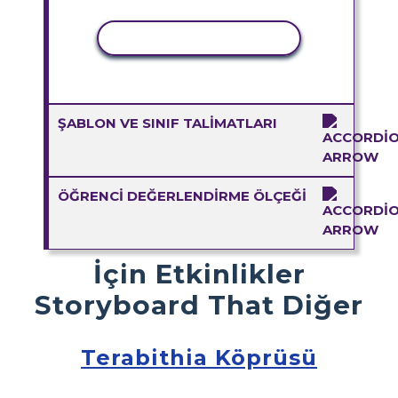
ETKINLIĞI KOPYALA
ŞABLON VE SINIF TALIMATLARI
ÖĞRENCI DEĞERLENDIRME ÖLÇEĞI
İçin Etkinlikler
Storyboard That Diğer
Terabithia Köprüsü