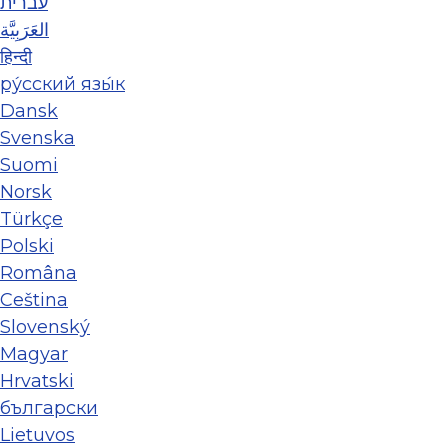
עברית
العَرَبِيَّة
हिन्दी
ру́сский язы́к
Dansk
Svenska
Suomi
Norsk
Türkçe
Polski
Româna
Ceština
Slovenský
Magyar
Hrvatski
български
Lietuvos