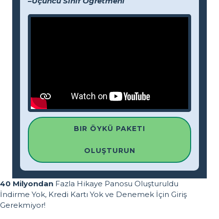
–Üçüncü Sınıf Öğretmeni
BIR ÖYKÜ PAKETI
OLUŞTURUN
40 Milyondan
Fazla Hikaye Panosu Oluşturuldu
İndirme Yok, Kredi Kartı Yok ve Denemek İçin Giriş
Gerekmiyor!