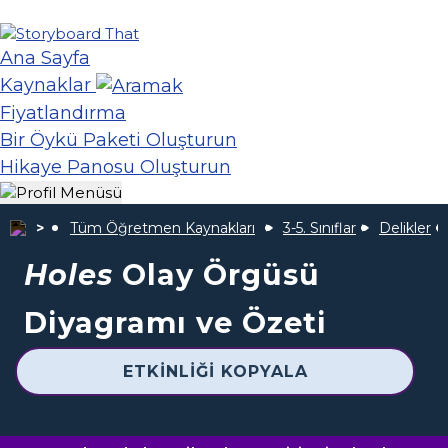
Ana Sayfa
Kaynaklar
Fiyatlandırma
Bir Öykü Paketi Oluşturun
Hikaye Panosu Oluşturun
Tüm Öğretmen Kaynakları
3-5. Sınıflar
Delikler
Holes
Olay Örgüsü
Diyagramı ve Özeti
ETKINLIĞI KOPYALA