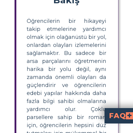
Öğrencilerin bir hikayeyi
takip etmelerine yardımcı
olmak için olağanüstü bir yol,
onlardan olayları izlemelerini
sağlamaktır. Bu sadece bir
arsa parçalarını öğretmenin
harika bir yolu değil, aynı
zamanda önemli olayları da
güçlendirir ve öğrencilerin
edebi yapılar hakkında daha
fazla bilgi sahibi olmalarına
yardımcı olur. Çoklu
FAQ
parsellere sahip bir roman
için, öğrencilerin hepsini düz
Bir hikayedeki olayları nasıl takip
Bir hikayedeki olayları izlemenin en kolay yolu, hikaye için bir olay örgüsü oluşturmaktır. Bu, dağa tırmanan erken hikaye olayları ve diğer taraftan aşağı inen sonraki olaylarla bir dağın görsel bir temsilidir.
Delikler'in doruk noktası veya
Holes öyküsünde ana karakter Stanley lanetli olduğundan emindir. Başı belaya girer ve bir erkek gözaltı kampına 
Hikayenin anlatı yayı, hikayenin düzenlenme şeklini ifade eder. Başlangıçta ortam ve karakterler tanıtılır ve olaylar olmaya başlar. Ark doruğa kadar yükselir, bundan sonra hiçbir şey es