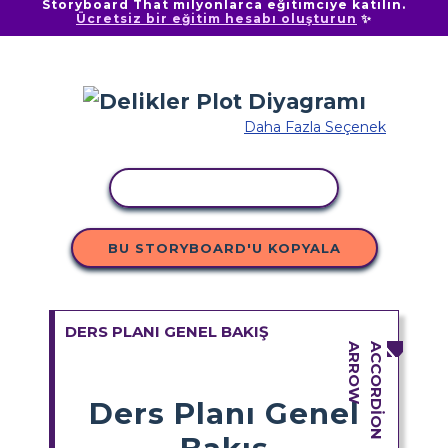
Storyboard That milyonlarca eğitimciye katılın.
Ücretsiz bir eğitim hesabı oluşturun
✨
Daha Fazla Seçenek
ETKINLIĞI KOPYALA
BU STORYBOARD'U KOPYALA
DERS PLANI GENEL BAKIŞ
Ders Planı Genel
Bakış