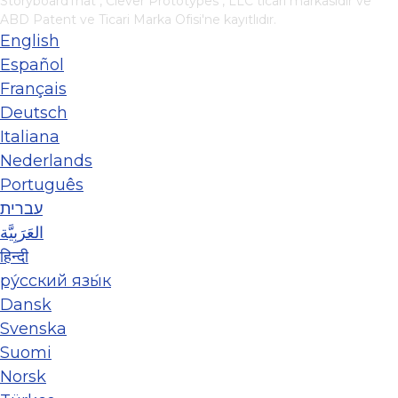
StoryboardThat ,
Clever Prototypes , LLC
ticari markasıdır ve
ABD Patent ve Ticari Marka Ofisi'ne kayıtlıdır.
English
Español
Français
Deutsch
Italiana
Nederlands
Português
עברית
العَرَبِيَّة
हिन्दी
ру́сский язы́к
Dansk
Svenska
Suomi
Norsk