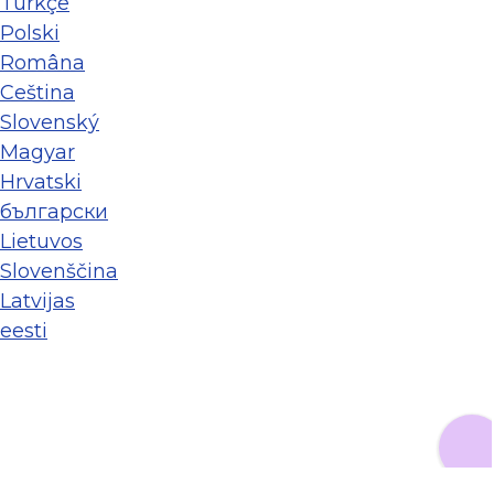
Türkçe
Polski
Româna
Ceština
Slovenský
Magyar
Hrvatski
български
Lietuvos
Slovenščina
Latvijas
eesti