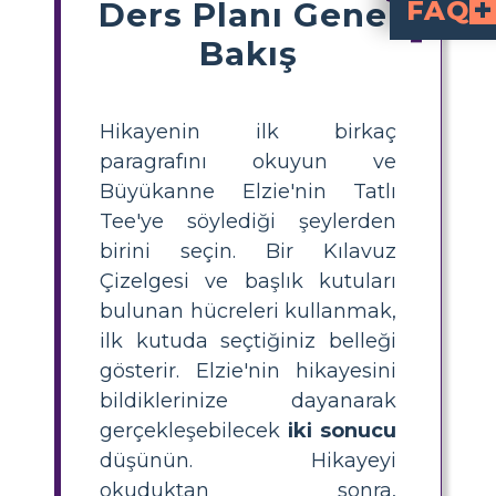
Ders Planı Genel
FAQ
Bakış
'En Şanslı Zaman' için bir tahmin
, öğrencilere Büyük-Büyükbaba Elzie'den bir anı seçip, onu bir ızga
Bir hikayede tahmin 
kullanarak tahminde bulunmak için, başlıklarla kutular çizin, ilk kutuda önemli bir anı veya olayı resmedin, ardından sonr
Neden 'En Şanslı Zaman'ı 
öğrencilerin metinle etkileşime geçmesine, karakter seçimleri hakkında eleştirel düşünmesine ve hikayede ne olacağını aktif olarak tahmin ederek an
Büyük-Büyükbaba Elz
İki olası sonuç, Elzie’nin deneyiminden bilgelik kazanması veya Swee
Bu 'En Şanslı Zaman'
, ortaokul öğrenc
6.-8. sınıflar
Hikayenin ilk birkaç
paragrafını okuyun ve
Büyükanne Elzie'nin Tatlı
Tee'ye söylediği şeylerden
birini seçin. Bir Kılavuz
Çizelgesi ve başlık kutuları
bulunan hücreleri kullanmak,
ilk kutuda seçtiğiniz belleği
gösterir. Elzie'nin hikayesini
bildiklerinize dayanarak
gerçekleşebilecek
iki sonucu
düşünün. Hikayeyi
okuduktan sonra,