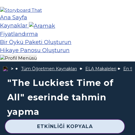
Ana Sayfa
Kaynaklar
Fiyatlandırma
Bir Öykü Paketi Oluşturun
Hikaye Panosu Oluşturun
Tüm Öğretmen Kaynakları
ELA Makaleleri
En Şa
"The Luckiest Time of
All" eserinde tahmin
yapma
ETKINLIĞI KOPYALA