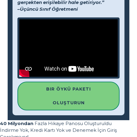
gerçekten erişilebilir hale getiriyor.”
–Üçüncü Sınıf Öğretmeni
BIR ÖYKÜ PAKETI
OLUŞTURUN
40 Milyondan
Fazla Hikaye Panosu Oluşturuldu
İndirme Yok, Kredi Kartı Yok ve Denemek İçin Giriş
Gerekmiyor!