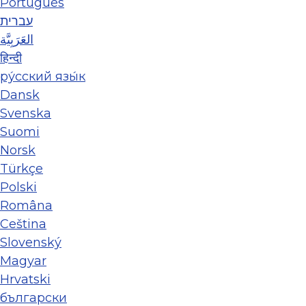
Português
עברית
العَرَبِيَّة
हिन्दी
ру́сский язы́к
Dansk
Svenska
Suomi
Norsk
Türkçe
Polski
Româna
Ceština
Slovenský
Magyar
Hrvatski
български