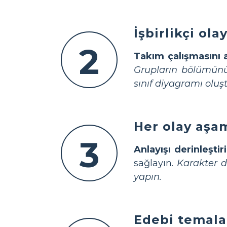
İşbirlikçi ol
2
Takım çalışmasını a
Grupların bölümünü 
sınıf diyagramı oluş
Her olay aşam
3
Anlayışı derinleştir
sağlayın.
Karakter d
yapın.
Edebi temalar