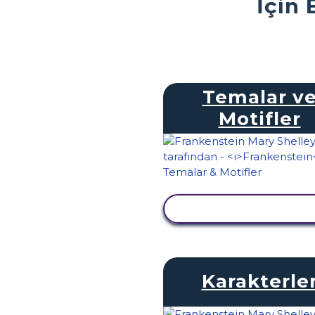
İçin 
Temalar v
Motifler
ETKINLIĞI GÖRÜNTÜ
Karakterle