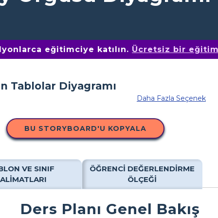
yonlarca eğitimciye katılın.
Ücretsiz bir eğiti
Daha Fazla Seçenek
BU STORYBOARD'U KOPYALA
BLON VE SINIF
ÖĞRENCI DEĞERLENDIRME
TALIMATLARI
ÖLÇEĞI
Ders Planı Genel Bakış