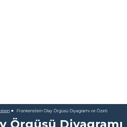
stein
Frankenstein
Olay Örgüsü Diyagramı ve Özeti
y Örgüsü Diyagramı