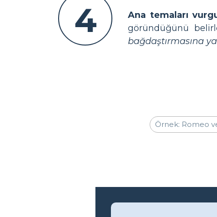
4
Ana temaları vurgu
göründüğünü belirle
bağdaştırmasına yar