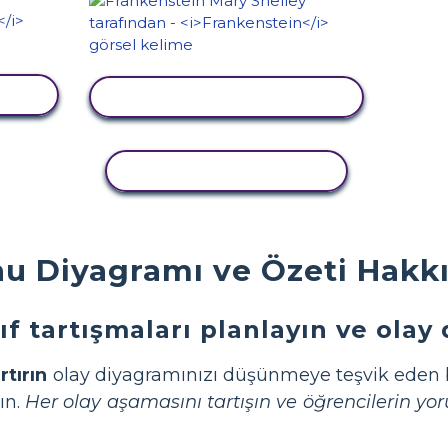
LE
ETKINLIĞI GÖRÜNTÜLE
ETKINLIĞI KOPYALA
u Diyagramı ve Özeti Hakkın
ınıf tartışmaları planlayın ve olay
rtırın
olay diyagramınızı düşünmeye teşvik eden bü
ın.
Her olay aşamasını tartışın ve öğrencilerin yo