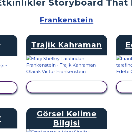
Etkinlikler Storyboard That
Frankenstein
e
Trajik Kahraman
E
ETKINLIĞI GÖRÜNTÜLE
E
LE
Görsel Kelime
r
Bilgisi