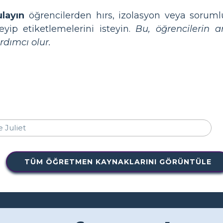
layın
öğrencilerden hırs, izolasyon veya soruml
yip etiketlemelerini isteyin.
Bu, öğrencilerin an
dımcı olur.
TÜM ÖĞRETMEN KAYNAKLARINI GÖRÜNTÜLE