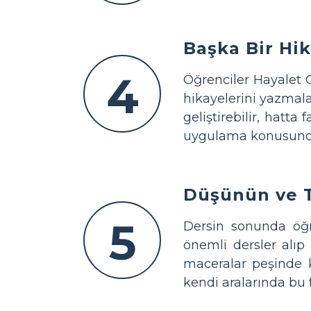
Başka Bir Hi
4
Öğrenciler Hayalet G
hikayelerini yazmalar
geliştirebilir, hatta 
uygulama konusundak
Düşünün ve T
5
Dersin sonunda öğr
önemli dersler alıp
maceralar peşinde k
kendi aralarında bu f