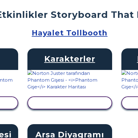
Etkinlikler Storyboard That
Hayalet Tollbooth
Karakterler
LE
ETKINLIĞI GÖRÜNTÜLE
E
esi
Arsa Diyagramı