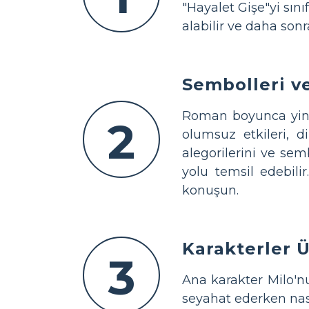
"Hayalet Gişe"yi sın
alabilir ve daha son
Sembolleri v
Roman boyunca yine
2
olumsuz etkileri, d
alegorilerini ve sem
yolu temsil edebili
konuşun.
Karakterler Ü
3
Ana karakter Milo'nu
seyahat ederken nası