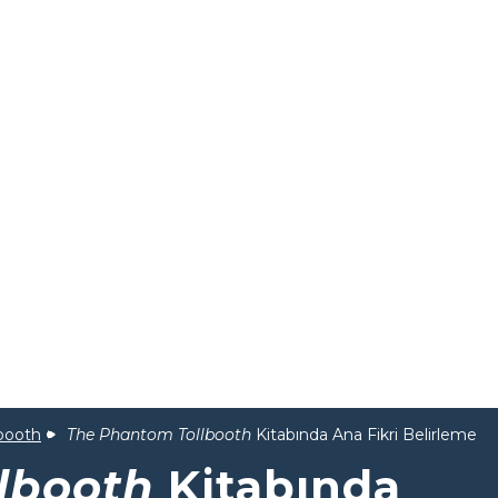
lbooth
The Phantom Tollbooth
Kitabında Ana Fikri Belirleme
lbooth
Kitabında