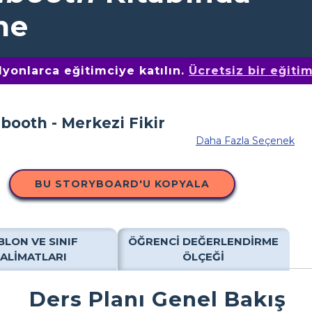
me
yonlarca eğitimciye katılın.
Ücretsiz bir eğiti
Daha Fazla Seçenek
BU STORYBOARD'U KOPYALA
BLON VE SINIF
ÖĞRENCI DEĞERLENDIRME
TALIMATLARI
ÖLÇEĞI
Ders Planı Genel Bakış