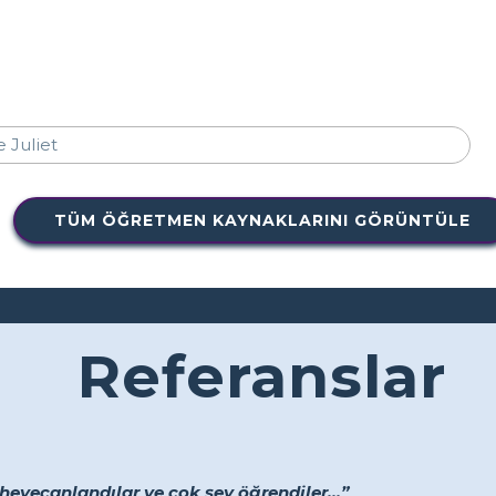
TÜM ÖĞRETMEN KAYNAKLARINI GÖRÜNTÜLE
Referanslar
heyecanlandılar ve çok şey öğrendiler...”