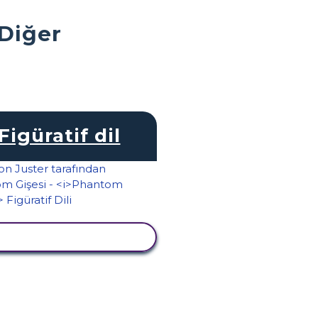
 Diğer
Figüratif dil
TKINLIĞI GÖRÜNTÜLE