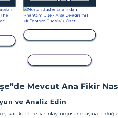
ETKINLIĞI GÖRÜNTÜLE
LE
ETKINLIĞI KOPYALA
şe”de Mevcut Ana Fikir Nasıl
yun ve Analiz Edin
ere, karakterlere ve olay örgüsüne aşina olduğ