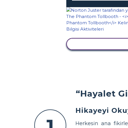
ETKINLIĞI GÖRÜNTÜ
“Hayalet Gi
Hikayeyi Oku
1
Herkesin ana fikirl