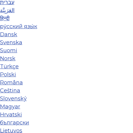
עברית
العَرَبِيَّة
हिन्दी
ру́сский язы́к
Dansk
Svenska
Suomi
Norsk
Türkçe
Polski
Româna
Ceština
Slovenský
Magyar
Hrvatski
български
Lietuvos