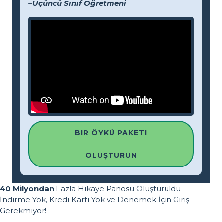
–Üçüncü Sınıf Öğretmeni
BIR ÖYKÜ PAKETI
OLUŞTURUN
40 Milyondan
Fazla Hikaye Panosu Oluşturuldu
İndirme Yok, Kredi Kartı Yok ve Denemek İçin Giriş
Gerekmiyor!