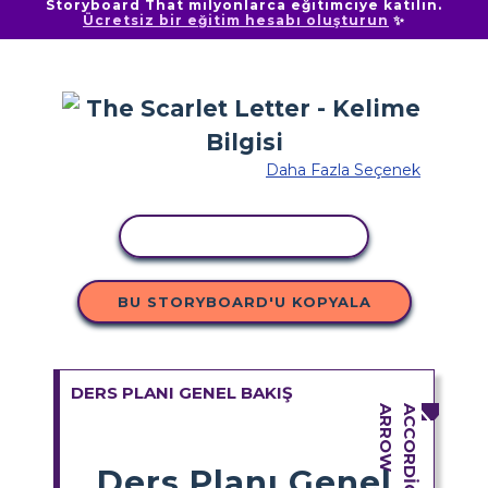
Storyboard That milyonlarca eğitimciye katılın.
Ücretsiz bir eğitim hesabı oluşturun
✨
Daha Fazla Seçenek
ETKINLIĞI KOPYALA
BU STORYBOARD'U KOPYALA
DERS PLANI GENEL BAKIŞ
Ders Planı Genel