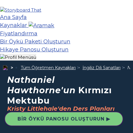
Ana Sayfa
Kaynaklar
Fiyatlandırma
Bir Öykü Paketi Oluşturun
Hikaye Panosu Oluşturun
Tüm Öğretmen Kaynakları
İngiliz Dili Sanatları
Na
Nathaniel
Hawthorne'un
Kırmızı
Mektubu
Kristy Littlehale'den Ders Planları
BIR ÖYKÜ PANOSU OLUŞTURUN ▶