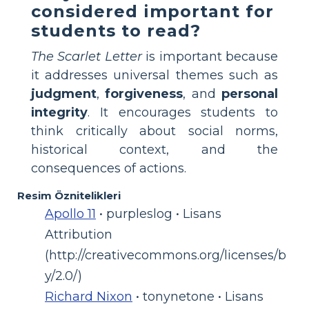
considered important for
students to read?
The Scarlet Letter
is important because
it addresses universal themes such as
judgment
,
forgiveness
, and
personal
integrity
. It encourages students to
think critically about social norms,
historical context, and the
consequences of actions.
Resim Öznitelikleri
Apollo 11
• purpleslog • Lisans
Attribution
(http://creativecommons.org/licenses/b
y/2.0/)
Richard Nixon
• tonynetone • Lisans