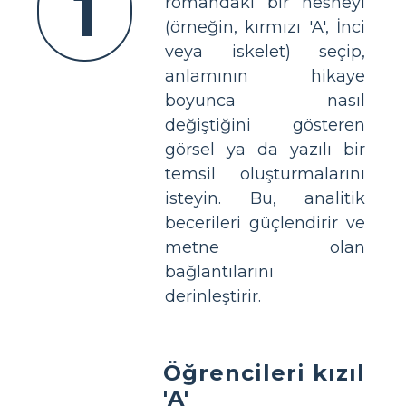
1
romandaki bir nesneyi
(örneğin, kırmızı 'A', İnci
veya iskelet) seçip,
anlamının hikaye
boyunca nasıl
değiştiğini gösteren
görsel ya da yazılı bir
temsil oluşturmalarını
isteyin. Bu, analitik
becerileri güçlendirir ve
metne olan
bağlantılarını
derinleştirir.
Öğrencileri kızıl
'A'