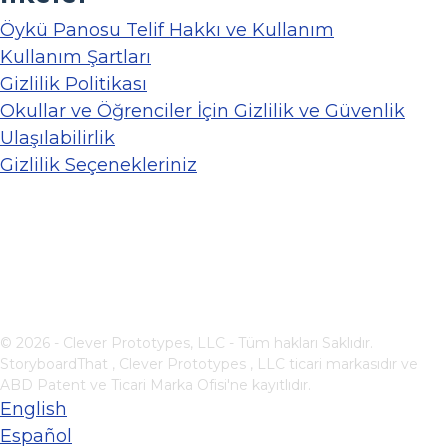
Öykü Panosu Telif Hakkı ve Kullanım
Kullanım Şartları
Gizlilik Politikası
Okullar ve Öğrenciler İçin Gizlilik ve Güvenlik
Ulaşılabilirlik
Gizlilik Seçenekleriniz
© 2026 - Clever Prototypes, LLC - Tüm hakları Saklıdır.
StoryboardThat ,
Clever Prototypes , LLC
ticari markasıdır ve
ABD Patent ve Ticari Marka Ofisi'ne kayıtlıdır.
English
Español