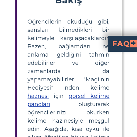
Öğrencilerin okuduğu gibi,
şansları bilmedikleri bir
kelimeyle karşılaşacaklardır.
FAQ
Bazen, bağlamdan ne
anlama geldiğini tahmin
"Magi" terimi, düşünceli ve bencil olmayan hediye verme kavramını vurgulamaktadır. Hikayeyi, saygı ve sevginin bir işareti olarak paha biçilmez hediyeler sunma şekl
Anlatıda "cimrilik" kelime
"Cimrilik" kelimesi, para harcamak veya kaynakları kullanmak konusundaki derin isteksizliği ifade 
Hikayedeki "bitmeyen 
Bu ifade, gerçek sevginin sürekli fedakarlık gerektirdiği ve sevginin v
edebilirler ve diğer
zamanlarda da
yapamayabilirler. "Magi'nin
Hediyesi" nden kelime
haznesi
için
görsel kelime
panoları
oluşturarak
öğrencilerinizi okurken
kelime hazinesiyle meşgul
edin. Aşağıda, kısa öykü ile