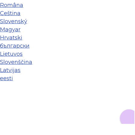
Româna
Ceština
Slovenský
Magyar
Hrvatski
български
Lietuvos
Slovenščina
Latvijas
eesti