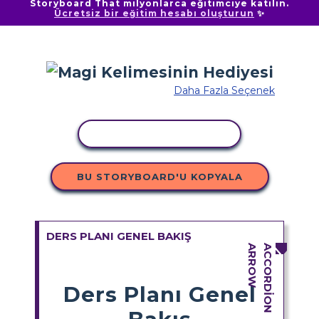
Storyboard That milyonlarca eğitimciye katılın.
Ücretsiz bir eğitim hesabı oluşturun
✨
Daha Fazla Seçenek
ETKINLIĞI KOPYALA
BU STORYBOARD'U KOPYALA
DERS PLANI GENEL BAKIŞ
Ders Planı Genel
Bakış