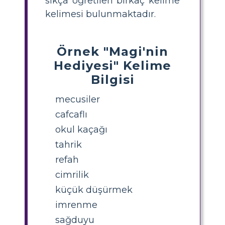
sıkça öğretilen birkaç kelime
kelimesi bulunmaktadır.
Örnek "Magi'nin
Hediyesi" Kelime
Bilgisi
mecusiler
cafcaflı
okul kaçağı
tahrik
refah
cimrilik
küçük düşürmek
imrenme
sağduyu