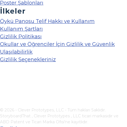
Poster Şablonları
İlkeler
Öykü Panosu Telif Hakkı ve Kullanım
Kullanım Şartları
Gizlilik Politikası
Okullar ve Öğrenciler İçin Gizlilik ve Güvenlik
Ulaşılabilirlik
Gizlilik Seçenekleriniz
© 2026 - Clever Prototypes, LLC - Tüm hakları Saklıdır.
StoryboardThat ,
Clever Prototypes , LLC
ticari markasıdır ve
ABD Patent ve Ticari Marka Ofisi'ne kayıtlıdır.