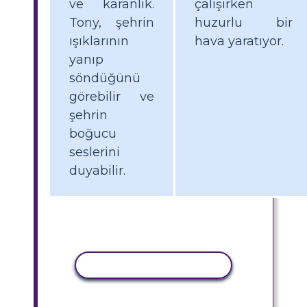
ve karanlık.
çalışırken
Tony, şehrin
huzurlu bir
ışıklarının
hava yaratıyor.
yanıp
söndüğünü
görebilir ve
şehrin
boğucu
seslerini
duyabilir.
ETKINLIĞI KOPYALA