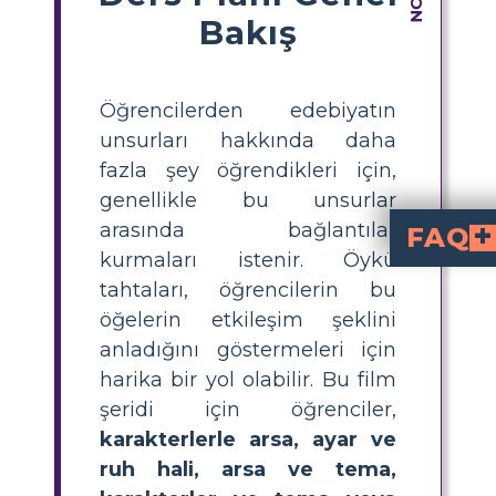
Bakış
Öğrencilerden edebiyatın
unsurları hakkında daha
fazla şey öğrendikleri için,
genellikle bu unsurlar
arasında bağlantılar
FAQ
kurmaları istenir. Öykü
Öğrencilerin bağlantılar kurması neden
Öğrenciler edebiyatın öğelerini çalıştıklarında olay örgüsü, karakterler, ortam vb. arasında bağlantılar kurmaya başlarlar. Bu bağlantılar son derece önemlidir çünkü hiçbir şey bir boşlukta meydana gelmez ve bir öykünün her öğesi diğer öğelere yol açar.
Hikayenin geçtiği yer, hikayenin havası üzerinde önemli bir etkiye sahiptir. Örneğin hikaye perili bir köşkte geçiyorsa, ruh hali otomatik olarak daha gergin ve gizemli olacaktır.
Karakterlerin açıklamaları olay örgüsünü birçok yönden etkiler. Arsa, karakterlerin eylemleri ve yaptıkları seçimler etrafında döner. Hikaye, karakterl
tahtaları, öğrencilerin bu
öğelerin etkileşim şeklini
anladığını göstermeleri için
harika bir yol olabilir. Bu film
şeridi için öğrenciler,
karakterlerle arsa, ayar ve
ruh hali, arsa ve tema,