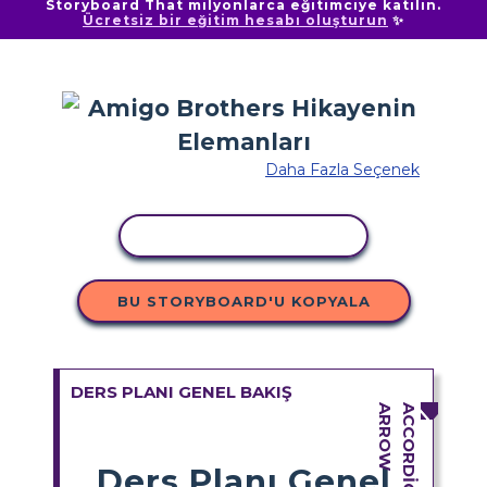
Storyboard That milyonlarca eğitimciye katılın.
Ücretsiz bir eğitim hesabı oluşturun
✨
Daha Fazla Seçenek
ETKINLIĞI KOPYALA
BU STORYBOARD'U KOPYALA
DERS PLANI GENEL BAKIŞ
Ders Planı Genel