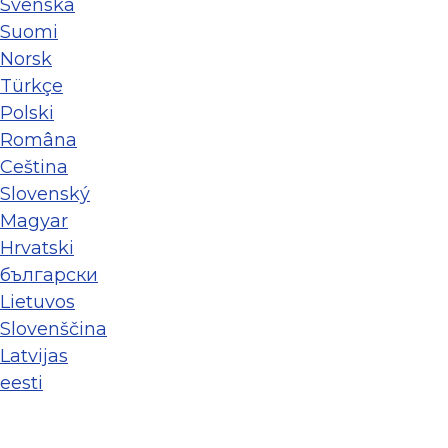
Svenska
Suomi
Norsk
Türkçe
Polski
Româna
Ceština
Slovenský
Magyar
Hrvatski
български
Lietuvos
Slovenščina
Latvijas
eesti