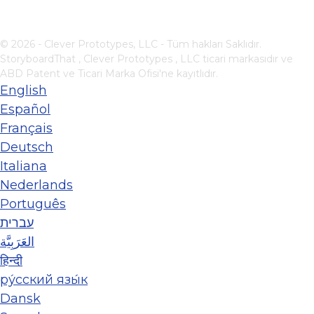
© 2026 - Clever Prototypes, LLC - Tüm hakları Saklıdır.
StoryboardThat ,
Clever Prototypes , LLC
ticari markasıdır ve
ABD Patent ve Ticari Marka Ofisi'ne kayıtlıdır.
English
Español
Français
Deutsch
Italiana
Nederlands
Português
עברית
العَرَبِيَّة
हिन्दी
ру́сский язы́к
Dansk