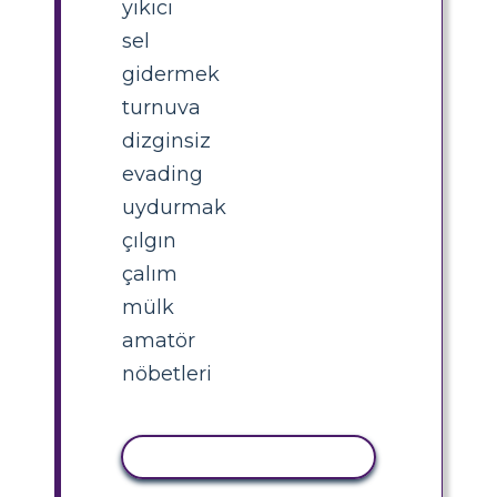
yıkıcı
sel
gidermek
turnuva
dizginsiz
evading
uydurmak
çılgın
çalım
mülk
amatör
nöbetleri
ETKINLIĞI KOPYALA