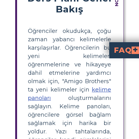
Bakış
Öğrenciler okudukça, çoğu
zaman yabancı kelimelerle
karşılaşırlar. Öğrencilerin bu
FAQ
yeni kelimeleri
Bir kelime panosu, öğrencilerin daha verimli bir şekilde akılların
Bir hikayeyi ok
Öğrenciler bilmedikleri çok fazla kelimeyle karşılaştıklarında bir 
öğrenmelerine ve hikayeye
dahil etmelerine yardımcı
olmak için, "Amigo Brothers"
ta yeni kelimeler için
kelime
panoları
oluşturmalarını
sağlayın. Kelime panoları,
öğrencilere görsel bağlam
sağlamak için harika bir
yoldur. Yazı tahtalarında,