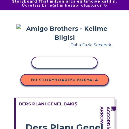
Storyboard That milyonlarca eğitimciye katılın.
Ücretsiz bir eğitim hesabı oluşturun
✨
Daha Fazla Seçenek
ETKINLIĞI KOPYALA
BU STORYBOARD'U KOPYALA
DERS PLANI GENEL BAKIŞ
Ders Planı Genel