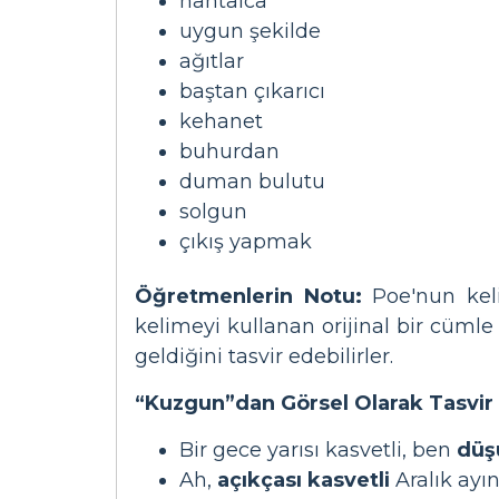
hantalca
uygun şekilde
ağıtlar
baştan çıkarıcı
kehanet
buhurdan
duman bulutu
solgun
çıkış yapmak
Öğretmenlerin Notu:
Poe'nun keli
kelimeyi kullanan orijinal bir cüml
geldiğini tasvir edebilirler.
“Kuzgun”dan Görsel Olarak Tasvir 
Bir gece yarısı kasvetli, ben
düş
Ah,
açıkçası kasvetli
Aralık ayı