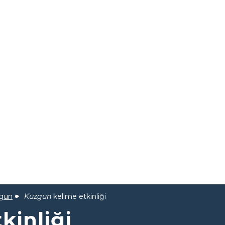
gun
Kuzgun
kelime etkinliği
kinliği