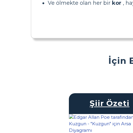
Ve ölmekte olan her bir
kor
, ha
İçin 
Şiir Özeti