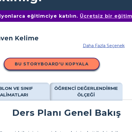
yonlarca eğitimciye katılın.
Ücretsiz bir eğiti
Daha Fazla Seçenek
BU STORYBOARD'U KOPYALA
BLON VE SINIF
ÖĞRENCI DEĞERLENDIRME
TALIMATLARI
ÖLÇEĞI
Ders Planı Genel Bakış