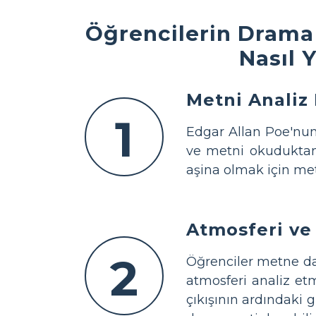
Öğrencilerin Drama 
Nasıl 
Metni Analiz 
1
Edgar Allan Poe'nun
ve metni okuduktan s
aşina olmak için metn
Atmosferi ve 
2
Öğrenciler metne da
atmosferi analiz et
çıkışının ardındaki 