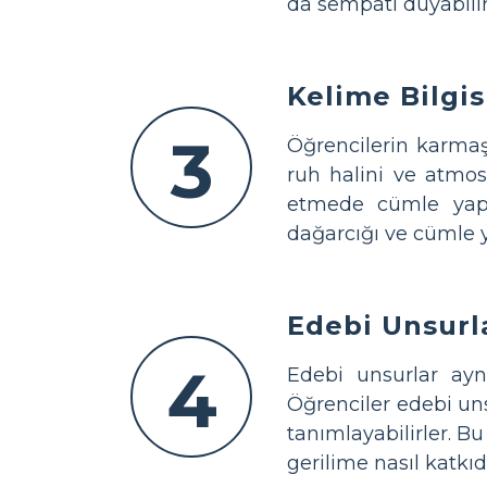
da sempati duyabilir
Kelime Bilgis
3
Öğrencilerin karmaşı
ruh halini ve atmos
etmede cümle yapısı
dağarcığı ve cümle y
Edebi Unsurl
4
Edebi unsurlar ay
Öğrenciler edebi uns
tanımlayabilirler. 
gerilime nasıl katkı