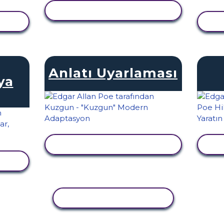
ETKINLIĞI GÖRÜNTÜLE
LE
E
Anlatı Uyarlaması
ya
ETKINLIĞI GÖRÜNTÜLE
E
LE
ETKINLIĞI KOPYALA