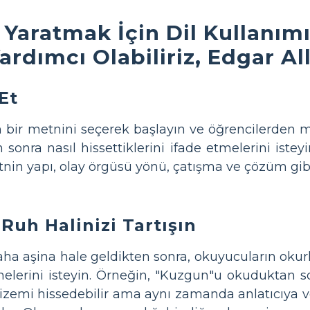
Yaratmak İçin Dil Kullanımı
Yardımcı Olabiliriz, Edgar A
Et
 bir metnini seçerek başlayın ve öğrencilerden m
onra nasıl hissettiklerini ifade etmelerini istey
in yapı, olay örgüsü yönü, çatışma ve çözüm gibi fa
Ruh Halinizi Tartışın
ha aşina hale geldikten sonra, okuyucuların okurk
melerini isteyin. Örneğin, "Kuzgun"u okuduktan 
gizemi hissedebilir ama aynı zamanda anlatıcıya v