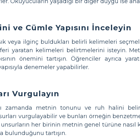
ler. Okuyucuların yaşadığı bir diğer duygu ise ana
ini ve Cümle Yapısını İnceleyin
k veya ilginç buldukları belirli kelimeleri seçme
feri yaratan kelimeleri belirtmelerini isteyin. M
nın önemini tartışın. Öğrenciler ayrıca yaratı
apısıyla denemeler yapabilirler.
arı Vurgulayın
nı zamanda metnin tonunu ve ruh halini belir
urları vurgulayabilir ve bunları örneğin benzetmele
Bu unsurların her birinin metnin genel türüne nas
da bulunduğunu tartışın.