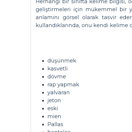
Herhangi bir sınıfta kelime bilgisi, ö
geliştirmeleri için mükemmel bir 
anlamını görsel olarak tasvir ede
kullandıklarında, onu kendi kelime da
düşünmek
kasvetli
dövme
rap yapmak
yalvaran
jeton
eski
mien
Pallas