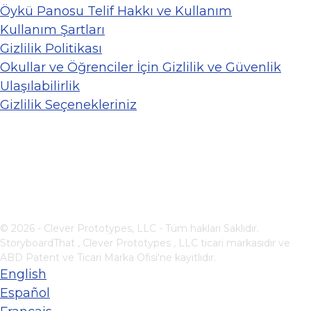
Öykü Panosu Telif Hakkı ve Kullanım
Kullanım Şartları
Gizlilik Politikası
Okullar ve Öğrenciler İçin Gizlilik ve Güvenlik
Ulaşılabilirlik
Gizlilik Seçenekleriniz
© 2026 - Clever Prototypes, LLC - Tüm hakları Saklıdır.
StoryboardThat ,
Clever Prototypes , LLC
ticari markasıdır ve
ABD Patent ve Ticari Marka Ofisi'ne kayıtlıdır.
English
Español