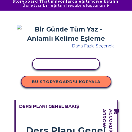
Storyboard That milyonlarca eğitimciye katılın.
Ücretsiz bir eğitim hesabı oluşturun
✨
Daha Fazla Seçenek
ETKINLIĞI KOPYALA
BU STORYBOARD'U KOPYALA
DERS PLANI GENEL BAKIŞ
Ders Planı Genel