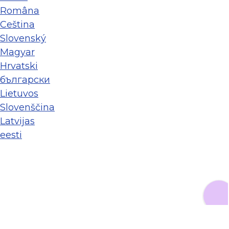
Româna
Ceština
Slovenský
Magyar
Hrvatski
български
Lietuvos
Slovenščina
Latvijas
eesti