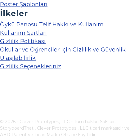
Poster Şablonları
İlkeler
Öykü Panosu Telif Hakkı ve Kullanım
Kullanım Şartları
Gizlilik Politikası
Okullar ve Öğrenciler İçin Gizlilik ve Güvenlik
Ulaşılabilirlik
Gizlilik Seçenekleriniz
© 2026 - Clever Prototypes, LLC - Tüm hakları Saklıdır.
StoryboardThat ,
Clever Prototypes , LLC
ticari markasıdır ve
ABD Patent ve Ticari Marka Ofisi'ne kayıtlıdır.