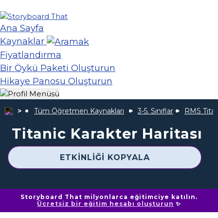
Ana Sayfa
Kaynaklar
Fiyatlandırma
Bir Öykü Paketi Oluşturun
Hikaye Panosu Oluşturun
Tüm Öğretmen Kaynakları
3-5. Sınıflar
RMS Titan
Titanic Karakter Haritası
ETKINLIĞI KOPYALA
Storyboard That milyonlarca eğitimciye katılın.
Ücretsiz bir eğitim hesabı oluşturun
✨