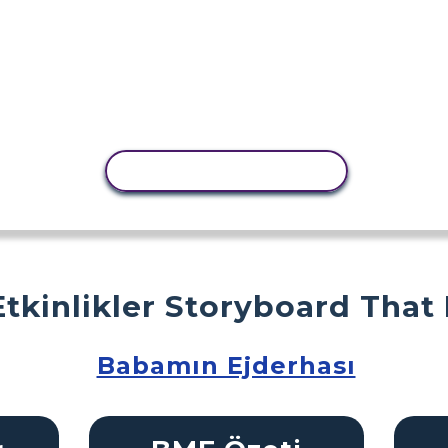
ETKINLIĞI KOPYALA
Etkinlikler Storyboard That
Babamın Ejderhası