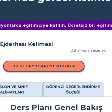
yonlarca eğitimciye katılın.
Ücretsiz bir eğiti
Daha Fazla Seçenek
BU STORYBOARD'U KOPYALA
BLON VE SINIF
ÖĞRENCI DEĞERLENDIRME
TALIMATLARI
ÖLÇEĞI
Ders Planı Genel Bakış