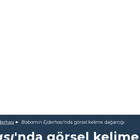
erhası
Babamın Ejderhası
'nda görsel kelime dağarcığı
sı
'nda görsel kelime