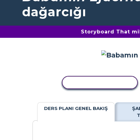
dağarcığı
Storyboard That mil
ETKINLIĞI KOPYALA
DERS PLANI GENEL BAKIŞ
ŞA