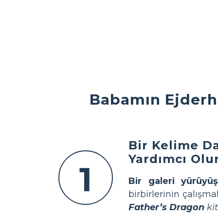
Babamın Ejderha
Bir Kelime Da
Yardımcı Ol
1
Bir galeri yürüyü
birbirlerinin çalışm
Father’s Dragon
ki