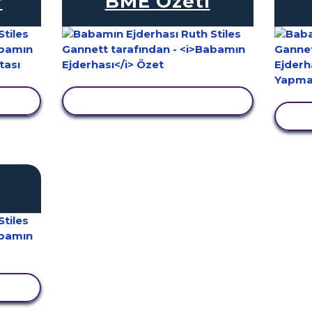
r
BME Özeti
LE
ETKINLIĞI GÖRÜNTÜLE
E
LE