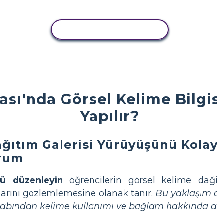
ETKINLIĞI KOPYALA
sı'nda Görsel Kelime Bilgis
Yapılır?
ğıtım Galerisi Yürüyüşünü Kolay
urum
şü düzenleyin
öğrencilerin görsel kelime daği
alarını gözlemlemesine olanak tanır.
Bu yaklaşım a
tabından kelime kullanımı ve bağlam hakkında anl