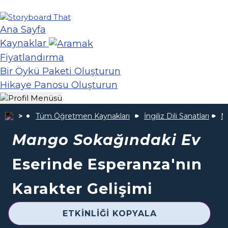
Ana Sayfa
Kaynaklar
Fiyatlandırma
Bir Öykü Paketi Oluşturun
Hikaye Panosu Oluşturun
Tüm Öğretmen Kaynakları
İngiliz Dili Sanatları
M
Mango Sokağındaki Ev
Eserinde Esperanza'nın
Karakter Gelişimi
ETKINLIĞI KOPYALA