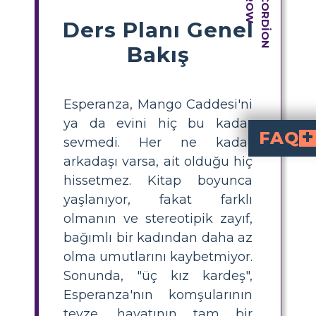
Ders Planı Genel
Bakış
Esperanza, Mango Caddesi'ni
ya da evini hiç bu kadar
FAQ
sevmedi. Her ne kadar
arkadaşı varsa, ait olduğu hiç
Esperanza'nın 
Esperanza, Mango Sokağı'nda ke
değişir çünkü stereotipleri kırma ve topluluğ
Kitapta Esperanza
Önemli anlar, Esperanza'nın hayatından daha fazlasını istediğini fark etmesi, kendisine meydan okuyan üç kız kardeşle etkileşimleri ve Mango Sokağı'nda değişim ihtiyacına dair son düşünceleri içerir.
Öğrenciler nasıl bi
Öğrenciler, Esperanza'nı
bir storybo
oluşturabilirler. Her aşamada, karakterleri, ortamları ve on
Esperanza hangi fiziksel 
Fiziksel olarak, Esperanza bir çocuktan genç k
Neden Esperanza’nın yo
kişisel gelişim
, çevrenin kimlik üzerindeki etkisi ve dayanıklılık ile umudun önemi hakkında öğrencilere anlayış kazandırır. Ayrıca stereotiplere ve kendini belirleme gücüne dair eleştirel düşünmeyi teşvik eder.
hissetmez. Kitap boyunca
yaşlanıyor, fakat farklı
olmanın ve stereotipik zayıf,
bağımlı bir kadından daha az
olma umutlarını kaybetmiyor.
Sonunda, "üç kız kardeş",
Esperanza'nın komşularının
teyze, hayatının tam bir