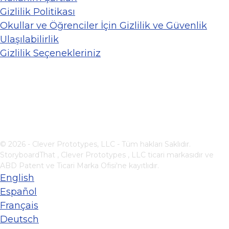
Gizlilik Politikası
Okullar ve Öğrenciler İçin Gizlilik ve Güvenlik
Ulaşılabilirlik
Gizlilik Seçenekleriniz
© 2026 - Clever Prototypes, LLC - Tüm hakları Saklıdır.
StoryboardThat ,
Clever Prototypes , LLC
ticari markasıdır ve
ABD Patent ve Ticari Marka Ofisi'ne kayıtlıdır.
English
Español
Français
Deutsch