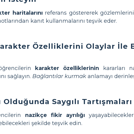
ter haritalarını
referans göstererek gözlemlerini 
tlarından kanıt kullanmalarını teşvik eder.
arakter Özelliklerini Olaylar İle
öğrencilerin
karakter özelliklerinin
kararları na
ını sağlayın.
Bağlantılar kurmak
anlamayı derinleşt
lı Olduğunda Saygılı Tartışmaları
encilerin
nazikçe fikir ayrılığı
yaşayabilecekle
bilecekleri şekilde teşvik edin.