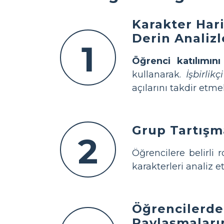
Karakter Hari
Derin Analizl
1
Öğrenci katılımını 
kullanarak.
İşbirlikç
açılarını takdir etme
Grup Tartışma
2
Öğrencilere belirli 
karakterleri analiz 
Öğrencilerden
Paylaşmaların