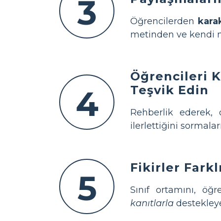
3
Öğrencilerden
karak
metinden ve kendi no
Öğrencileri K
Teşvik Edin
4
Rehberlik ederek, 
ilerlettiğini sormalar
Fikirler Fark
5
Sınıf ortamını, öğr
kanıtlarla
destekleye