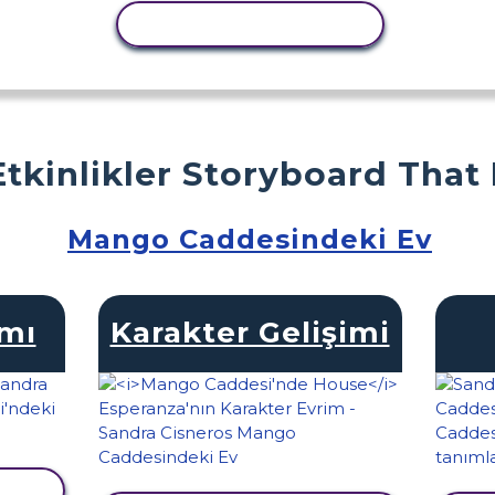
ETKINLIĞI KOPYALA
Etkinlikler Storyboard That
Mango Caddesindeki Ev
amı
Karakter Gelişimi
LE