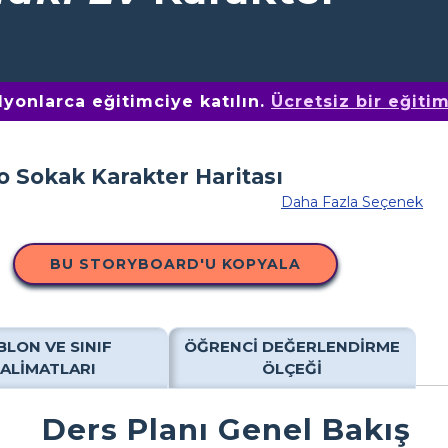
yonlarca eğitimciye katılın.
Ücretsiz bir eğiti
Daha Fazla Seçenek
BU STORYBOARD'U KOPYALA
BLON VE SINIF
ÖĞRENCI DEĞERLENDIRME
TALIMATLARI
ÖLÇEĞI
Ders Planı Genel Bakış