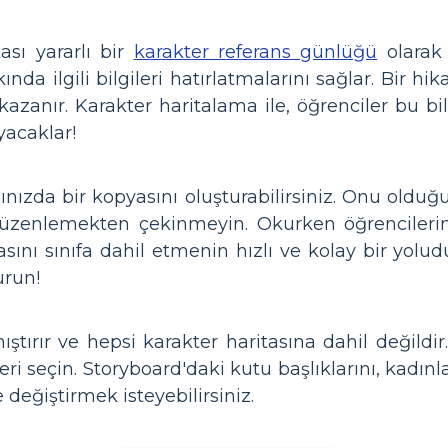
ası yararlı bir
karakter referans günlüğü
olara
nda ilgili bilgileri hatırlatmalarını sağlar. Bir h
nem kazanır. Karakter haritalama ile, öğrenciler b
ayacaklar!
nızda bir kopyasını oluşturabilirsiniz. Onu olduğ
düzenlemekten çekinmeyin. Okurken öğrencilerin
ını sınıfa dahil etmenin hızlı ve kolay bir yoludur
urun!
ıştırır ve hepsi karakter haritasına dahil değildi
 seçin. Storyboard'daki kutu başlıklarını, kadınlar
değiştirmek isteyebilirsiniz.