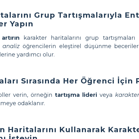
talarını Grup Tartışmalarıyla E
er Yapın
artırın
karakter haritalarını grup tartışmaları 
i analiz
öğrencilerin eleştirel düşünme becerileri
lerine yardımcı olur.
ları Sırasında Her Öğrenci İçin 
roller verin, örneğin
tartışma lideri
veya
karakte
etmeye odaklanır.
 Haritalarını Kullanarak Karakte
ı İsteyin