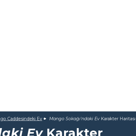
go Caddesindeki Ev
Mango Sokağı'ndaki Ev
Karakter Haritası
aki Ev
Karakter